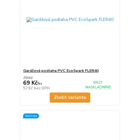
Garážová podlaha PVC EcoSpark FLER40
79 Kč
69 Kč
BRZY
/
ks
NASKLADNÍME
57 Kč
bez DPH
Zvolit variantu
Novinka