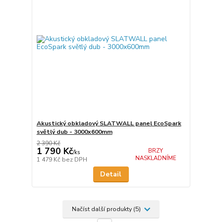
Akustický obkladový SLATWALL panel EcoSpark
světlý dub - 3000x600mm
2 390 Kč
1 790 Kč
BRZY
/
ks
NASKLADNÍME
1 479 Kč
bez DPH
Detail
Načíst další produkty (5)