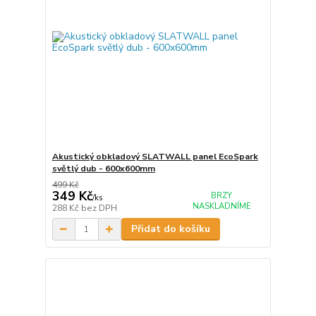
Akustický obkladový SLATWALL panel EcoSpark
světlý dub - 600x600mm
499 Kč
349 Kč
BRZY
/
ks
NASKLADNÍME
288 Kč
bez DPH
Přidat do košíku