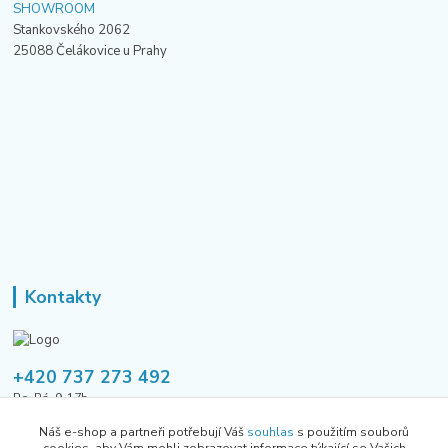
SHOWROOM
Stankovského 2062
25088 Čelákovice u Prahy
Kontakty
+420 737 273 492
Po-Pá, 9-17h
Náš e-shop a partneři potřebují Váš
souhlas
s použitím souborů
tusavmanagement@gmail.com