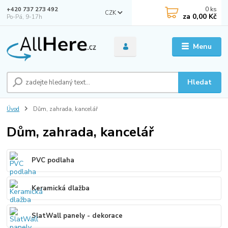
0
ks
+420 737 273 492
CZK
za
0,00 Kč
Po-Pá, 9-17h
Menu
Hledat
Úvod
Dům, zahrada, kancelář
Dům, zahrada, kancelář
PVC podlaha
Keramická dlažba
SlatWall panely - dekorace