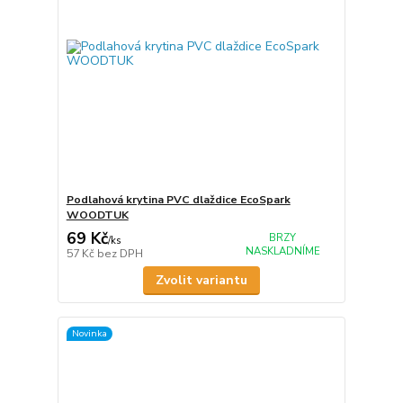
Podlahová krytina PVC dlaždice EcoSpark
WOODTUK
69 Kč
BRZY
/
ks
NASKLADNÍME
57 Kč
bez DPH
Zvolit variantu
Novinka