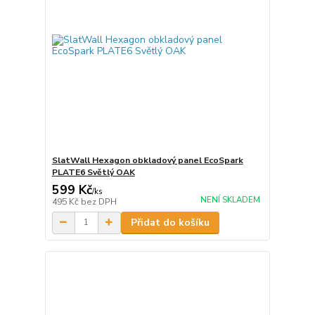
SlatWall Hexagon obkladový panel EcoSpark
PLATE6 Světlý OAK
599 Kč
/
ks
NENÍ SKLADEM
495 Kč
bez DPH
Přidat do košíku