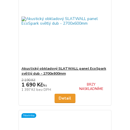
Akustický obkladový SLATWALL panel EcoSpark
světlý dub - 2700x600mm
2 190 Kč
1 690 Kč
BRZY
/
ks
NASKLADNÍME
1 397 Kč
bez DPH
Detail
Novinka