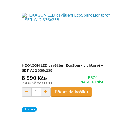
HEXAGON LED osvětlení EcoSpark Lightprof -
SET A12 336x238
8 990 Kč
BRZY
/
ks
NASKLADNÍME
7 430 Kč
bez DPH
Přidat do košíku
Novinka