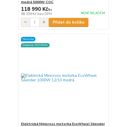
modrá 5000W COC
118 990 Kč
/
ks
NENÍ SKLADEM
98 339 Kč
bez DPH
Přidat do košíku
Novinka
Doprava ZDARMA
Elektrická Minicross motorka EcoWheel Silender