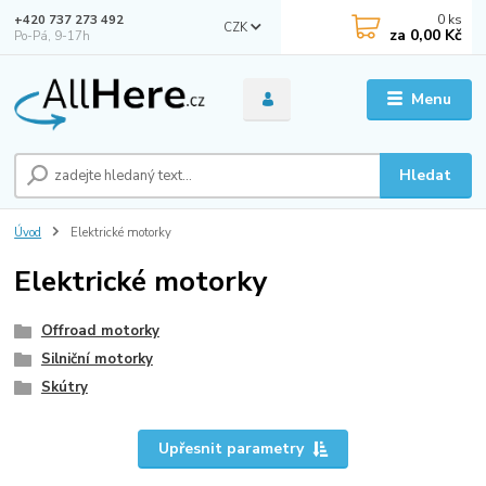
0
ks
+420 737 273 492
CZK
za
0,00 Kč
Po-Pá, 9-17h
Menu
Hledat
Úvod
Elektrické motorky
Elektrické motorky
Offroad motorky
Silniční motorky
Skútry
Upřesnit parametry