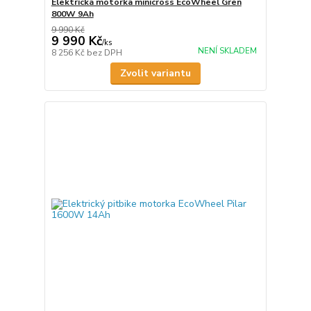
Elektrická motorka minicross EcoWheel Gren
800W 9Ah
9 990 Kč
9 990 Kč
/
ks
NENÍ SKLADEM
8 256 Kč
bez DPH
Zvolit variantu