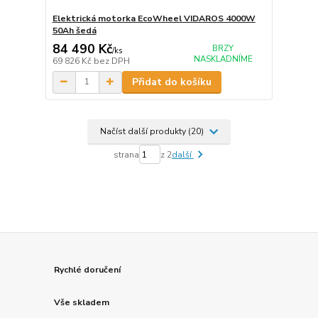
Elektrická motorka EcoWheel VIDAROS 4000W
50Ah šedá
84 490 Kč
BRZY
/
ks
NASKLADNÍME
69 826 Kč
bez DPH
Přidat do košíku
Načíst další produkty (20)
strana
z 2
další
Rychlé doručení
Vše skladem