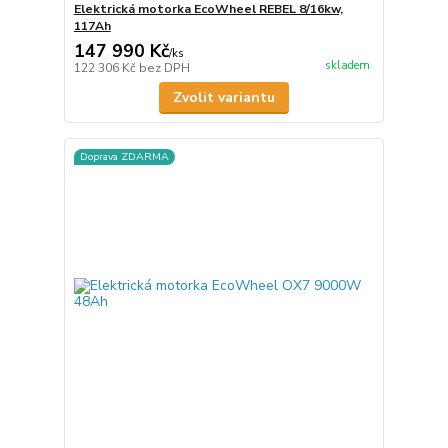
Elektrická motorka EcoWheel REBEL 8/16kw,
117Ah
147 990 Kč
/
ks
skladem
122 306 Kč
bez DPH
Zvolit variantu
Doprava ZDARMA