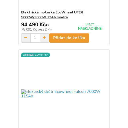
Elektrická motorka EcoWheel UFER
5000W/9000W 73Ah modrá
94 490 Kč
BRZY
/
ks
NASKLADNÍME
78 091 Kč
bez DPH
Přidat do košíku
Doprava ZDARMA