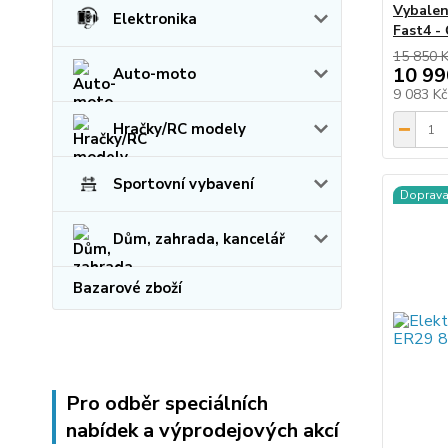
Vybalen
Elektronika
Fast4 -
15 850 
10 99
Auto-moto
9 083 K
Hračky/RC modely
Sportovní vybavení
Doprav
Dům, zahrada, kancelář
Bazarové zboží
Pro odběr speciálních
nabídek a výprodejových akcí