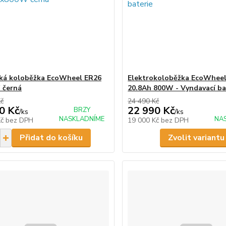
cká koloběžka EcoWheel ER26
Elektrokoloběžka EcoWhee
 černá
20.8Ah 800W - Vyndavací ba
Kč
24 490 Kč
0 Kč
22 990 Kč
BRZY
/
ks
/
ks
NASKLADNÍME
NA
Kč
bez DPH
19 000 Kč
bez DPH
Přidat do košíku
Zvolit variantu