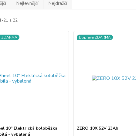
jší
Nejlevnější
Nejdražší
1-21 z 22
a ZDARMA
Doprava ZDARMA
l 10" Elektrická koloběžka
ZERO 10X 52V 23Ah
bílá - vybalená