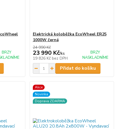
EcoWheel
Elektrická koloběžka EcoWheel ER25
1000W černá
24 990 Kč
23 990 Kč
BRZY
BRZY
/
ks
SKLADNÍME
NASKLADNÍME
19 826 Kč
bez DPH
Přidat do košíku
Akce
Novinka
Doprava ZDARMA