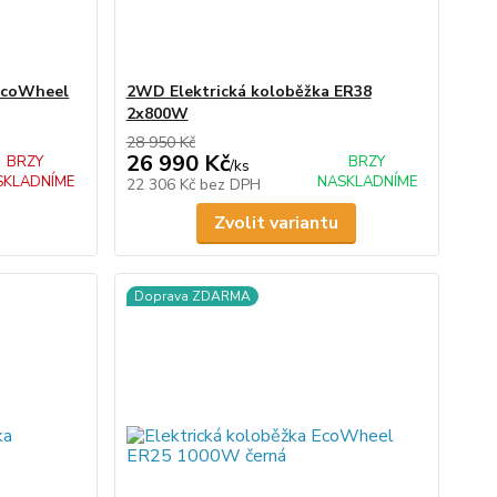
EcoWheel
2WD Elektrická koloběžka ER38
2x800W
28 950 Kč
26 990 Kč
BRZY
BRZY
/
ks
SKLADNÍME
NASKLADNÍME
22 306 Kč
bez DPH
Zvolit variantu
Doprava ZDARMA