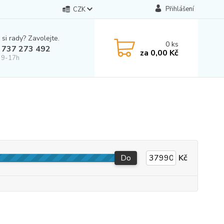
Přihlášení
CZK
 si rady? Zavolejte.
0
ks
 737 273 492
za
0,00 Kč
 9-17h
Do
Kč