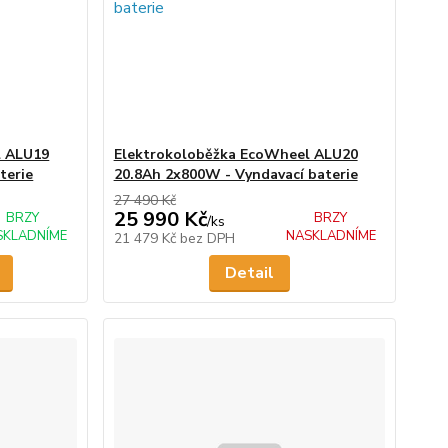
l ALU19
Elektrokoloběžka EcoWheel ALU20
terie
20.8Ah 2x800W - Vyndavací baterie
27 490 Kč
25 990 Kč
BRZY
BRZY
/
ks
SKLADNÍME
NASKLADNÍME
21 479 Kč
bez DPH
Detail