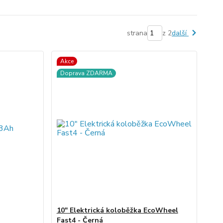
strana
z 2
další
Akce
Doprava ZDARMA
10" Elektrická koloběžka EcoWheel
Fast4 - Černá