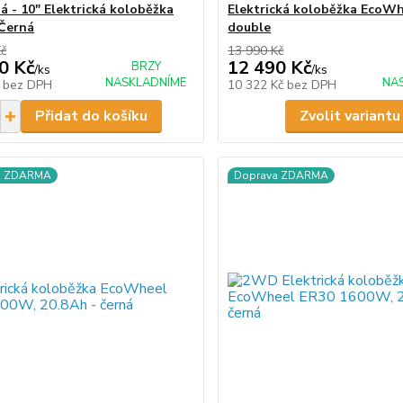
á - 10" Elektrická koloběžka
Elektrická koloběžka EcoW
 Černá
double
Kč
13 990 Kč
0 Kč
12 490 Kč
BRZY
/
ks
/
ks
NASKLADNÍME
NA
č
bez DPH
10 322 Kč
bez DPH
Přidat do košíku
Zvolit variantu
a ZDARMA
Doprava ZDARMA