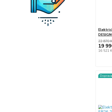
Elektri
DESIGN
22 870 
19 99
16 521 
Doprav