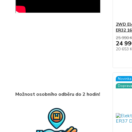
2WD Ele
ER32 1
25 990 
24 99
20 653 
Novinka
Doprav
Možnost osobního odběru do 2 hodin!