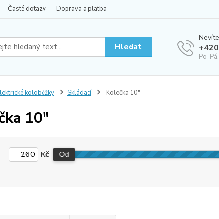
Časté dotazy
Doprava a platba
Nevíte
Hledat
+420
Po-Pá,
lektrické koloběžky
Skládací
Kolečka 10"
čka 10"
Kč
Od