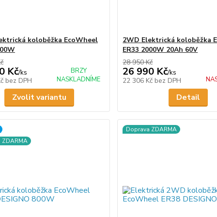
ktrická koloběžka EcoWheel
2WD Elektrická koloběžka 
600W
ER33 2000W 20Ah 60V
Kč
28 950 Kč
0 Kč
26 990 Kč
BRZY
/
ks
/
ks
NASKLADNÍME
NA
Kč
bez DPH
22 306 Kč
bez DPH
Zvolit variantu
Detail
Doprava ZDARMA
a ZDARMA