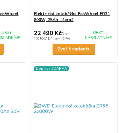
EcoWheel
Elektrická koloběžka EcoWheel ER31
800W, 25Ah - černá
22 490 Kč
BRZY
BRZY
/
ks
SKLADNÍME
NASKLADNÍME
18 587 Kč
bez DPH
Zvolit variantu
Doprava ZDARMA