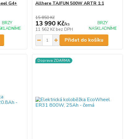
heel G4+
Allhere TAJFUN 500W ARTR 1:1
15 850 Kč
13 990 Kč
BRZY
BRZY
/
ks
SKLADNÍME
NASKLADNÍME
11 562 Kč
bez DPH
Přidat do košíku
Doprava ZDARMA