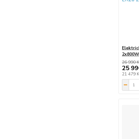
Elektri
2x800W
26 990 
25 99
21 479 