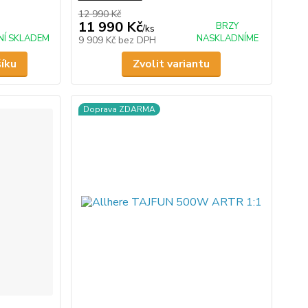
12 990 Kč
11 990 Kč
BRZY
/
ks
NÍ SKLADEM
NASKLADNÍME
9 909 Kč
bez DPH
šíku
Zvolit variantu
Doprava ZDARMA