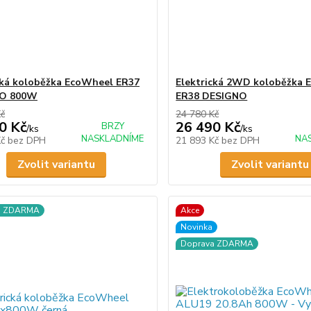
cká koloběžka EcoWheel ER37
Elektrická 2WD koloběžka 
O 800W
ER38 DESIGNO
Kč
24 780 Kč
0 Kč
26 490 Kč
BRZY
/
ks
/
ks
NASKLADNÍME
NA
Kč
bez DPH
21 893 Kč
bez DPH
Zvolit variantu
Zvolit variantu
a ZDARMA
Akce
Novinka
Doprava ZDARMA