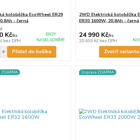
cká koloběžka EcoWheel ER29
2WD Elektrická koloběžka 
0.8Ah - černá
ER30 1600W, 20.8Ah - černá
Kč
0 Kč
24 990 Kč
BRZY
/
ks
/
ks
NASKLADNÍME
NA
Kč
bez DPH
20 653 Kč
bez DPH
Přidat do košíku
Zvolit variantu
a ZDARMA
Doprava ZDARMA