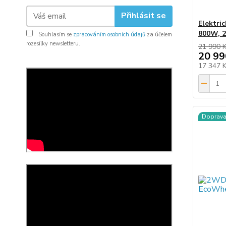
Přihlásit se
Elektri
800W, 2
Souhlasím se
zpracováním osobních údajů
za účelem
rozesílky newsletteru.
21 990 
20 99
17 347 
Doprav