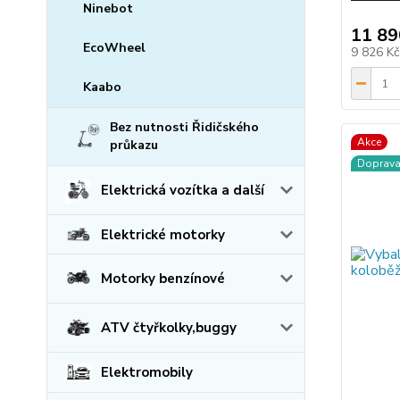
Ninebot
11 89
EcoWheel
9 826 K
Kaabo
Bez nutnosti Řidičského
Akce
průkazu
Doprav
Elektrická vozítka a další
Elektrické motorky
Motorky benzínové
ATV čtyřkolky,buggy
Elektromobily