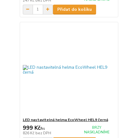
247 Kč
bez DPH
Přidat do košíku
LED nastavitelná helma EcoWheel HEL9 černá
999 Kč
BRZY
/
ks
NASKLADNÍME
826 Kč
bez DPH