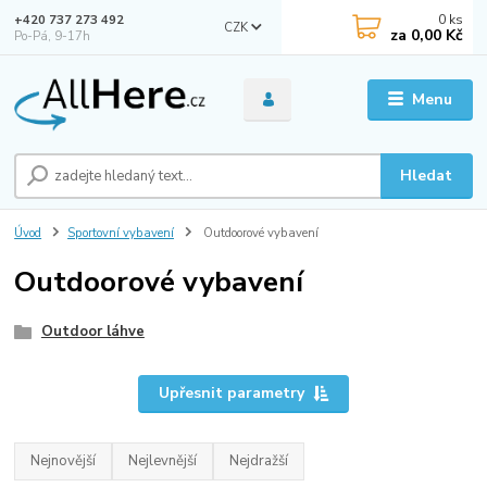
0
ks
+420 737 273 492
CZK
za
0,00 Kč
Po-Pá, 9-17h
Menu
Hledat
Úvod
Sportovní vybavení
Outdoorové vybavení
Outdoorové vybavení
Outdoor láhve
Upřesnit parametry
Nejnovější
Nejlevnější
Nejdražší