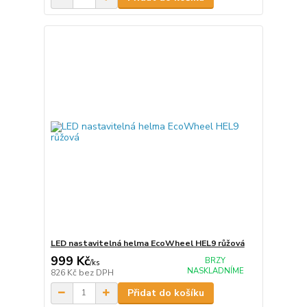
LED nastavitelná helma EcoWheel HEL9 růžová
999 Kč
BRZY
/
ks
NASKLADNÍME
826 Kč
bez DPH
Přidat do košíku