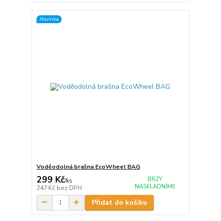
Novinka
Voděodolná brašna EcoWheel BAG
299 Kč
BRZY
/
ks
NASKLADNÍME
247 Kč
bez DPH
Přidat do košíku