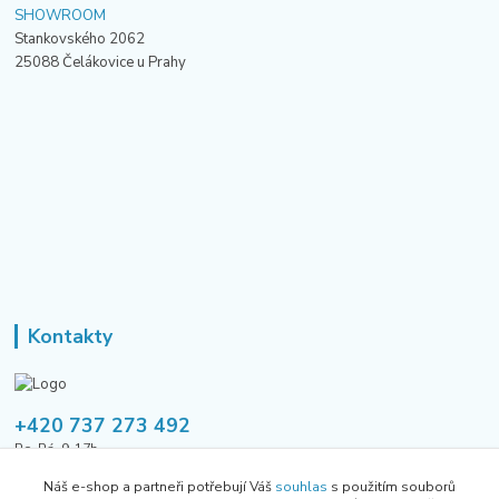
SHOWROOM
Stankovského 2062
25088 Čelákovice u Prahy
Kontakty
+420 737 273 492
Po-Pá, 9-17h
Náš e-shop a partneři potřebují Váš
souhlas
s použitím souborů
tusavmanagement@gmail.com