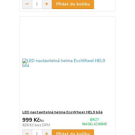
Přidat do košíku
LED nastavitelná helma EcoWheel HEL9 bílá
999 Kč
BRZY
/
ks
NASKLADNÍME
826 Kč
bez DPH
Přidat do košíku