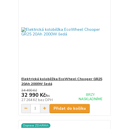
Elektrická koloběžka EcoWheel Chooper GR25
20Ah 2000W šedá
34 490 Kč
32 990 Kč
BRZY
/
ks
NASKLADNÍME
27 264 Kč
bez DPH
Přidat do košíku
Doprava ZDARMA