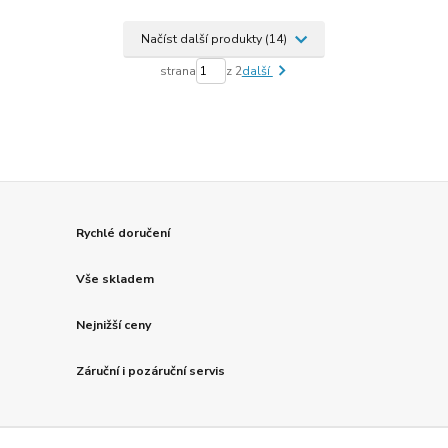
Načíst další produkty (14)
strana
z 2
další
Rychlé doručení
Vše skladem
Nejnižší ceny
Záruční i pozáruční servis