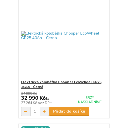
Elektrická koloběžka Chooper EcoWheel GR25
40Ah - Černá
34 990 Kč
32 990 Kč
BRZY
/
ks
NASKLADNÍME
27 264 Kč
bez DPH
Přidat do košíku