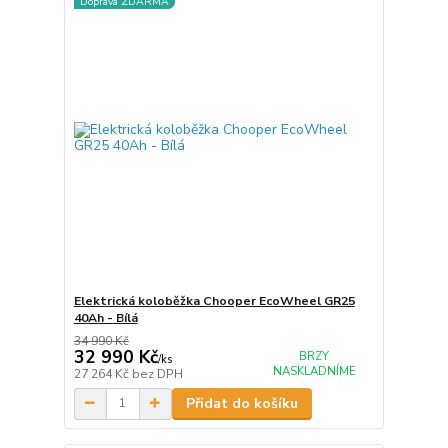
Doprava ZDARMA
Elektrická koloběžka Chooper EcoWheel GR25
40Ah - Bílá
34 990 Kč
32 990 Kč
BRZY
/
ks
NASKLADNÍME
27 264 Kč
bez DPH
Přidat do košíku