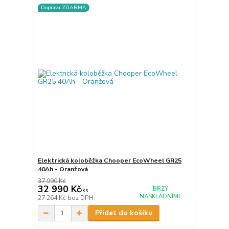
Doprava ZDARMA
Elektrická koloběžka Chooper EcoWheel GR25
40Ah - Oranžová
37 990 Kč
32 990 Kč
BRZY
/
ks
NASKLADNÍME
27 264 Kč
bez DPH
Přidat do košíku