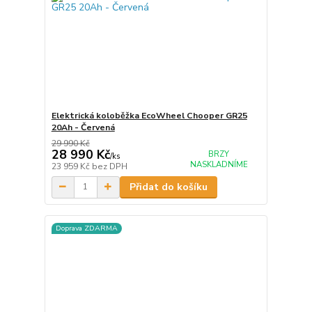
Elektrická koloběžka EcoWheel Chooper GR25
20Ah - Červená
29 990 Kč
28 990 Kč
BRZY
/
ks
NASKLADNÍME
23 959 Kč
bez DPH
Přidat do košíku
Doprava ZDARMA