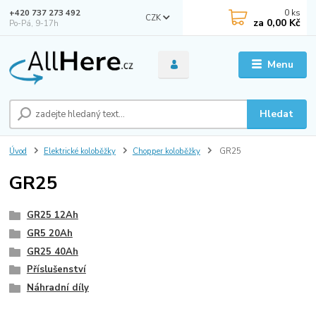
0
ks
+420 737 273 492
CZK
za
0,00 Kč
Po-Pá, 9-17h
Menu
Hledat
Úvod
Elektrické koloběžky
Chopper koloběžky
GR25
GR25
GR25 12Ah
GR5 20Ah
GR25 40Ah
Příslušenství
Náhradní díly