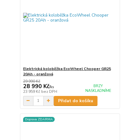
Elektrická koloběžka EcoWheel Chooper GR25
20Ah - oranžová
29 990 Kč
28 990 Kč
BRZY
/
ks
NASKLADNÍME
23 959 Kč
bez DPH
Přidat do košíku
Doprava ZDARMA