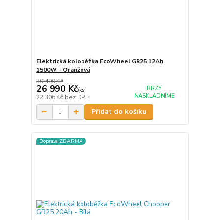
Elektrická koloběžka EcoWheel GR25 12Ah
1500W - Oranžová
30 490 Kč
26 990 Kč
BRZY
/
ks
NASKLADNÍME
22 306 Kč
bez DPH
Přidat do košíku
Doprava ZDARMA