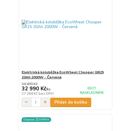
Elektrická koloběžka EcoWheel Chooper GR25
20Ah 2000W - Červená
34 490 Kč
32 990 Kč
BRZY
/
ks
NASKLADNÍME
27 264 Kč
bez DPH
Přidat do košíku
Doprava ZDARMA