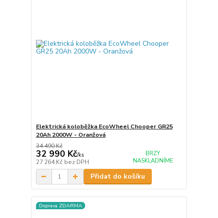
Elektrická koloběžka EcoWheel Chooper GR25
20Ah 2000W - Oranžová
34 490 Kč
32 990 Kč
BRZY
/
ks
NASKLADNÍME
27 264 Kč
bez DPH
Přidat do košíku
Doprava ZDARMA