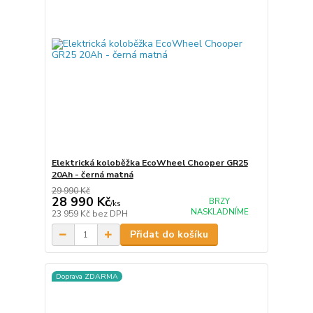
Elektrická koloběžka EcoWheel Chooper GR25
20Ah - černá matná
29 990 Kč
28 990 Kč
BRZY
/
ks
NASKLADNÍME
23 959 Kč
bez DPH
Přidat do košíku
Doprava ZDARMA