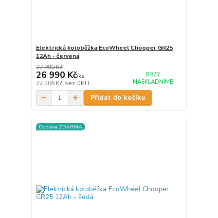
Elektrická koloběžka EcoWheel Chooper GR25
12Ah - červená
27 990 Kč
26 990 Kč
BRZY
/
ks
NASKLADNÍME
22 306 Kč
bez DPH
Přidat do košíku
Doprava ZDARMA