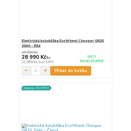
Elektrická koloběžka EcoWheel Chooper GR25
20Ah - Bílá
29 990 Kč
28 990 Kč
BRZY
/
ks
NASKLADNÍME
23 959 Kč
bez DPH
Přidat do košíku
Doprava ZDARMA