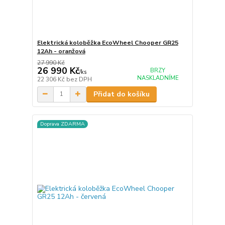
Elektrická koloběžka EcoWheel Chooper GR25
12Ah - oranžová
27 990 Kč
26 990 Kč
BRZY
/
ks
NASKLADNÍME
22 306 Kč
bez DPH
Přidat do košíku
Doprava ZDARMA