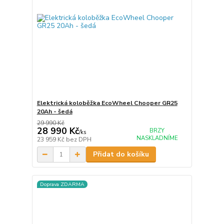
Elektrická koloběžka EcoWheel Chooper GR25
20Ah - šedá
29 990 Kč
28 990 Kč
BRZY
/
ks
NASKLADNÍME
23 959 Kč
bez DPH
Přidat do košíku
Doprava ZDARMA