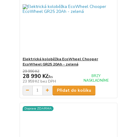
Elektrická koloběžka EcoWheel Chooper
EcoWheel GR25 20Ah - zelená
29 990 Kč
28 990 Kč
BRZY
/
ks
NASKLADNÍME
23 959 Kč
bez DPH
Přidat do košíku
Doprava ZDARMA