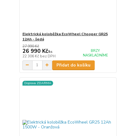
Elektrická koloběžka EcoWheel Chooper GR25
12Ah - šedá
27 990 Kč
26 990 Kč
BRZY
/
ks
NASKLADNÍME
22 306 Kč
bez DPH
Přidat do košíku
Doprava ZDARMA