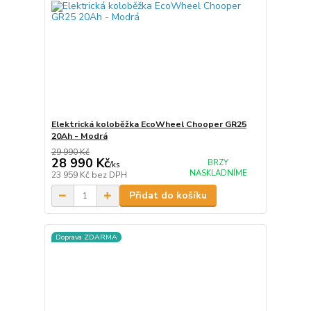
Elektrická koloběžka EcoWheel Chooper GR25
20Ah - Modrá
29 990 Kč
28 990 Kč
BRZY
/
ks
NASKLADNÍME
23 959 Kč
bez DPH
Přidat do košíku
Doprava ZDARMA