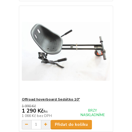
Offroad hoverboard Sedátko 10"
1 990 Kč
1 290 Kč
BRZY
/
ks
NASKLADNÍME
1 066 Kč
bez DPH
Přidat do košíku