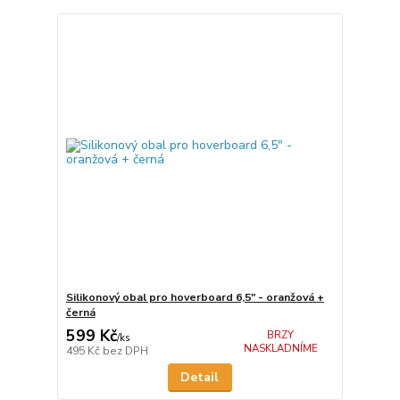
Silikonový obal pro hoverboard 6,5" - oranžová +
černá
599 Kč
BRZY
/
ks
NASKLADNÍME
495 Kč
bez DPH
Detail