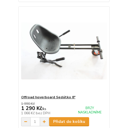
Offroad hoverboard Sedátko 8"
1 990 Kč
1 290 Kč
BRZY
/
ks
NASKLADNÍME
1 066 Kč
bez DPH
Přidat do košíku