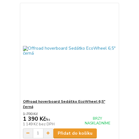
Offroad hoverboard Sedátko EcoWheel 6,5"
černá
1 790 Kč
1 390 Kč
BRZY
/
ks
NASKLADNÍME
1 149 Kč
bez DPH
Přidat do košíku