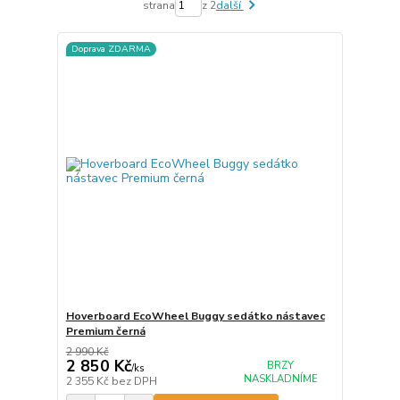
strana
z 2
další
Doprava ZDARMA
Hoverboard EcoWheel Buggy sedátko nástavec
Premium černá
2 990 Kč
2 850 Kč
BRZY
/
ks
NASKLADNÍME
2 355 Kč
bez DPH