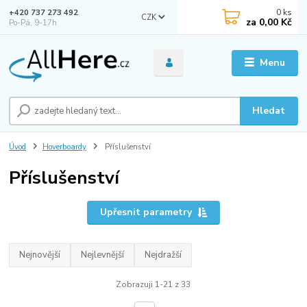
0
ks
+420 737 273 492
CZK
za
0,00 Kč
Po-Pá, 9-17h
Menu
Hledat
Úvod
Hoverboardy
Příslušenství
Příslušenství
Upřesnit parametry
Nejnovější
Nejlevnější
Nejdražší
Zobrazuji 1-21 z 33