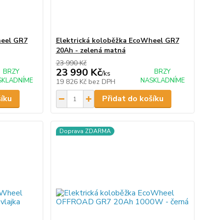
heel GR7
Elektrická koloběžka EcoWheel GR7
20Ah - zelená matná
23 990 Kč
23 990 Kč
BRZY
BRZY
/
ks
SKLADNÍME
NASKLADNÍME
19 826 Kč
bez DPH
šíku
Přidat do košíku
Doprava ZDARMA