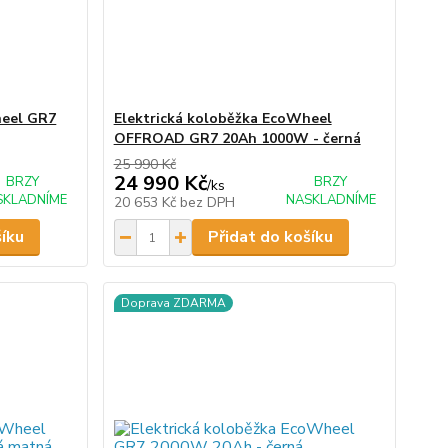
heel GR7
Elektrická koloběžka EcoWheel
OFFROAD GR7 20Ah 1000W - černá
25 990 Kč
24 990 Kč
BRZY
BRZY
/
ks
SKLADNÍME
NASKLADNÍME
20 653 Kč
bez DPH
šíku
Přidat do košíku
Doprava ZDARMA