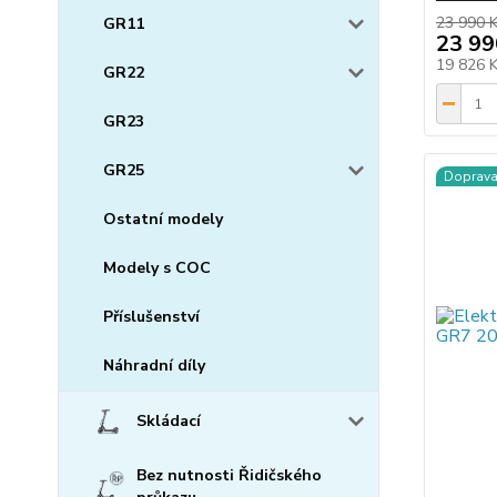
23 990 
GR11
23 99
19 826 
GR22
GR23
GR25
Doprav
Ostatní modely
Modely s COC
Příslušenství
Náhradní díly
Skládací
Bez nutnosti Řidičského