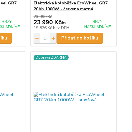
heel GR7
Elektrická koloběžka EcoWheel GR7
20Ah 1000W - červená matná
23 990 Kč
23 990 Kč
BRZY
BRZY
/
ks
SKLADNÍME
NASKLADNÍME
19 826 Kč
bez DPH
šíku
Přidat do košíku
Doprava ZDARMA