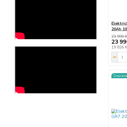
Elektri
20Ah 10
23 990 
23 99
19 826 
Doprav