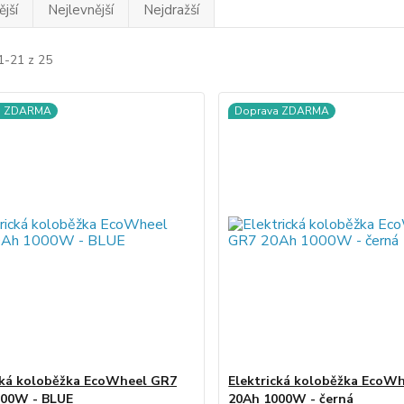
jší
Nejlevnější
Nejdražší
1-21 z 25
a ZDARMA
Doprava ZDARMA
cká koloběžka EcoWheel GR7
Elektrická koloběžka EcoW
000W - BLUE
20Ah 1000W - černá