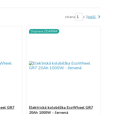
strana
z 2
další
Doprava ZDARMA
heel GR7
Elektrická koloběžka EcoWheel GR7
20Ah 1000W - červená