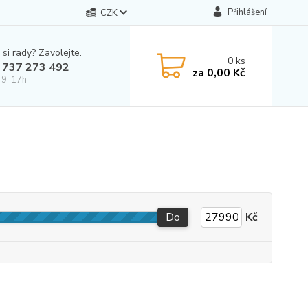
Přihlášení
CZK
 si rady? Zavolejte.
0
ks
 737 273 492
za
0,00 Kč
 9-17h
Do
Kč