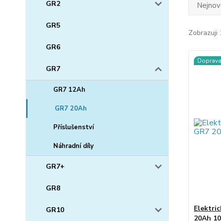
GR2
Nejnově
GR5
Zobrazuji 
GR6
Doprav
GR7
GR7 12Ah
GR7 20Ah
Příslušenství
Náhradní díly
GR7+
GR8
Elektri
GR10
20Ah 1