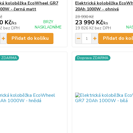
cká koloběžka EcoWheel GR7
Elektrická koloběžka EcoW
00W - černá matt
20Ah 1000W - ohnivá
Kč
23 990 Kč
0 Kč
23 990 Kč
BRZY
/
ks
/
ks
NASKLADNÍME
NA
Kč
bez DPH
19 826 Kč
bez DPH
Přidat do košíku
Přidat do ko
a ZDARMA
Doprava ZDARMA