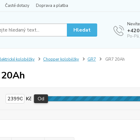
Časté dotazy
Doprava a platba
Nevíte
Hledat
+420
Po-Pá,
lektrické koloběžky
Chopper koloběžky
GR7
GR7 20Ah
 20Ah
Kč
Od