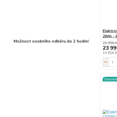
Elektri
20Ah - 
Možnost osobního odběru do 2 hodin!
23 990 
23 99
19 826 
Doprav