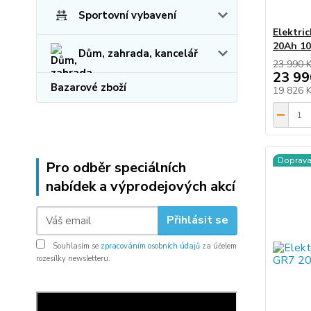
Sportovní vybavení
Elektri
20Ah 1
Dům, zahrada, kancelář
23 990 
23 99
Bazarové zboží
19 826 
Doprav
Pro odběr speciálních
nabídek a výprodejových akcí
Přihlásit se
Souhlasím se
zpracováním osobních údajů
za účelem
rozesílky newsletteru.