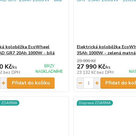
cká koloběžka EcoWheel
Elektrická koloběžka EcoW
D GR7 20Ah 1000W - bílá
35Ah 1000W - zelená matná
29 990 Kč
0 Kč
27 990 Kč
BRZY
/
ks
/
ks
NASKLADNÍME
NA
Kč
bez DPH
23 132 Kč
bez DPH
Přidat do košíku
Přidat do ko
a ZDARMA
Doprava ZDARMA