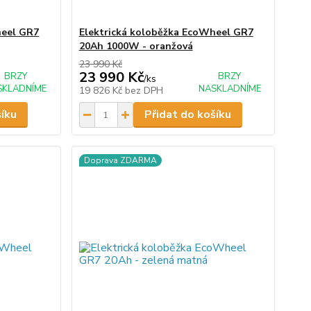
heel GR7
Elektrická koloběžka EcoWheel GR7
20Ah 1000W - oranžová
23 990 Kč
23 990 Kč
BRZY
BRZY
/
ks
SKLADNÍME
NASKLADNÍME
19 826 Kč
bez DPH
šíku
Přidat do košíku
Doprava ZDARMA