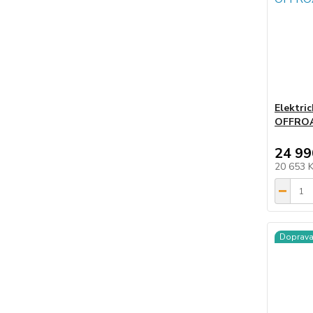
Elektri
OFFROA
24 99
20 653 
Doprav