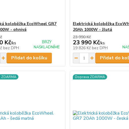
cká koloběžka EcoWheel GR7
Elektrická koloběžka EcoW
00W - ohnivá
20Ah 1000W - žlutá
Kč
23 990 Kč
0 Kč
23 990 Kč
BRZY
/
ks
/
ks
NASKLADNÍME
NA
Kč
bez DPH
19 826 Kč
bez DPH
Přidat do košíku
Přidat do ko
a ZDARMA
Doprava ZDARMA