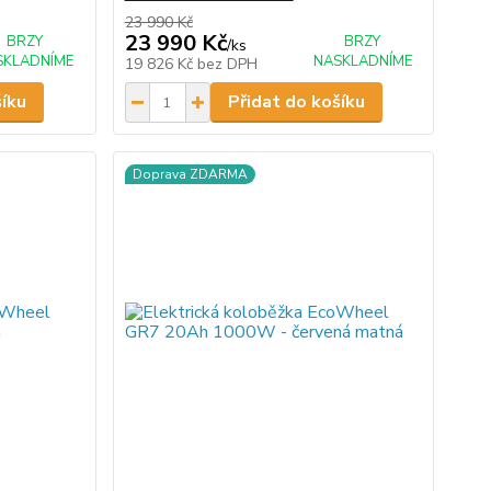
23 990 Kč
23 990 Kč
BRZY
BRZY
/
ks
SKLADNÍME
NASKLADNÍME
19 826 Kč
bez DPH
šíku
Přidat do košíku
Doprava ZDARMA