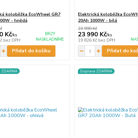
cká koloběžka EcoWheel GR7
Elektrická koloběžka EcoW
000W - hnědá
20Ah 1000W - bílá
Kč
23 990 Kč
0 Kč
23 990 Kč
BRZY
/
ks
/
ks
NASKLADNÍME
NA
Kč
bez DPH
19 826 Kč
bez DPH
Přidat do košíku
Přidat do ko
a ZDARMA
Doprava ZDARMA