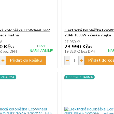
cká koloběžka EcoWheel GR7
Elektrická koloběžka EcoW
šedá matná
20Ah 1000W - česká vlajka
Kč
27 950 Kč
0 Kč
23 990 Kč
BRZY
/
ks
/
ks
NASKLADNÍME
NA
Kč
bez DPH
19 826 Kč
bez DPH
Přidat do košíku
Přidat do ko
a ZDARMA
Doprava ZDARMA