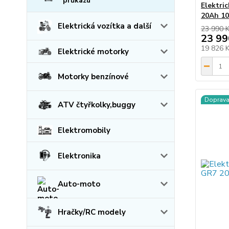
průkazu
Elektri
20Ah 10
Elektrická vozítka a další
23 990 
23 99
19 826 
Elektrické motorky
Motorky benzínové
Doprav
ATV čtyřkolky,buggy
Elektromobily
Elektronika
Auto-moto
Hračky/RC modely