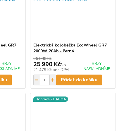
heel GR7
Elektrická koloběžka EcoWheel GR7
2000W 20Ah - černá
26 990 Kč
25 990 Kč
BRZY
BRZY
/
ks
SKLADNÍME
NASKLADNÍME
21 479 Kč
bez DPH
šíku
Přidat do košíku
Doprava ZDARMA