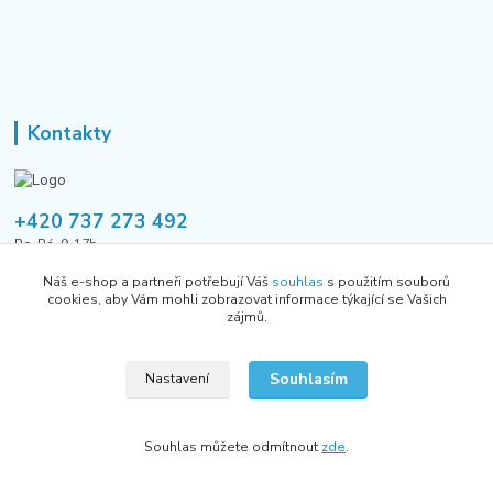
Kontakty
+420 737 273 492
Po-Pá, 9-17h
Náš e-shop a partneři potřebují Váš
souhlas
s použitím souborů
tusavmanagement@gmail.com
cookies, aby Vám mohli zobrazovat informace týkající se Vašich
zájmů.
Souhlasím
Nastavení
Všechna práva vyhrazena Allhere.cz 2024
Souhlas můžete odmítnout
zde
.