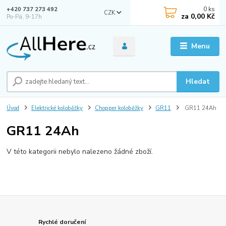
0
ks
+420 737 273 492
CZK
za
0,00 Kč
Po-Pá, 9-17h
Menu
Hledat
Úvod
Elektrické koloběžky
Chopper koloběžky
GR11
GR11 24Ah
GR11 24Ah
V této kategorii nebylo nalezeno žádné zboží.
Rychlé doručení