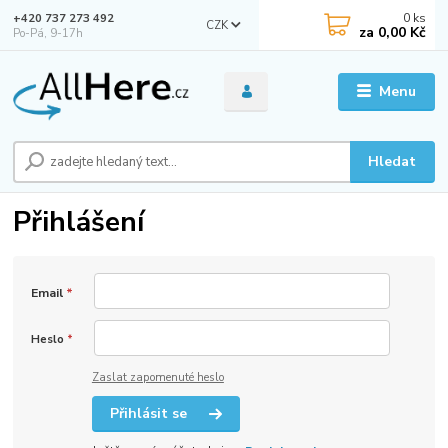
0
ks
+420 737 273 492
CZK
za
0,00 Kč
Po-Pá, 9-17h
Menu
Hledat
Přihlášení
Email
*
Heslo
*
Zaslat zapomenuté heslo
Přihlásit se