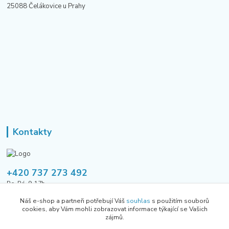
25088 Čelákovice u Prahy
Kontakty
+420 737 273 492
Po-Pá, 9-17h
Náš e-shop a partneři potřebují Váš
souhlas
s použitím souborů
tusavmanagement@gmail.com
cookies, aby Vám mohli zobrazovat informace týkající se Vašich
zájmů.