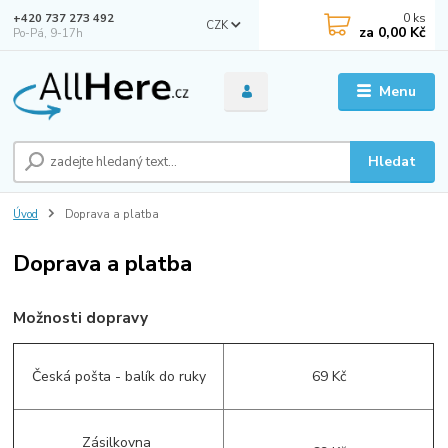
0
ks
+420 737 273 492
CZK
za
0,00 Kč
Po-Pá, 9-17h
Menu
Hledat
Úvod
Doprava a platba
Doprava a platba
Možnosti dopravy
Česká pošta - balík do ruky
69 Kč
Zásilkovna