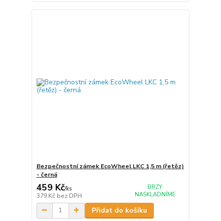
Bezpečnostní zámek EcoWheel LKC 1,5 m (řetěz)
- černá
459 Kč
BRZY
/
ks
NASKLADNÍME
379 Kč
bez DPH
Přidat do košíku