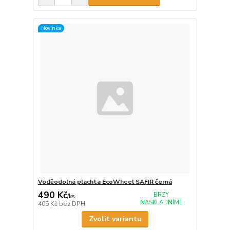
Novinka
Voděodolná plachta EcoWheel SAFIR černá
490 Kč
BRZY
/
ks
NASKLADNÍME
405 Kč
bez DPH
Zvolit variantu