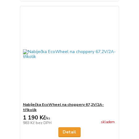
Nabíječka EcoWheel na choppery 67,2V/2A-
tříkolík
1 190 Kč
/
ks
skladem
983 Kč
bez DPH
Detail