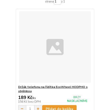
strana
z 1
Držák telefonu na řídítka EcoWheel HODPHO s
objímkou
189 Kč
BRZY
/
ks
NASKLADNÍME
156 Kč
bez DPH
Přidat do košíku