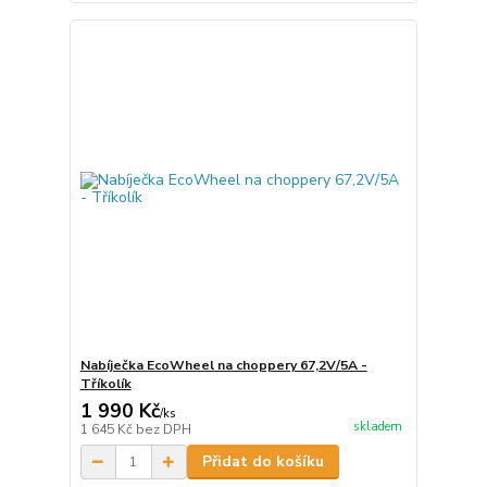
Nabíječka EcoWheel na choppery 67,2V/5A -
Tříkolík
1 990 Kč
/
ks
skladem
1 645 Kč
bez DPH
Přidat do košíku