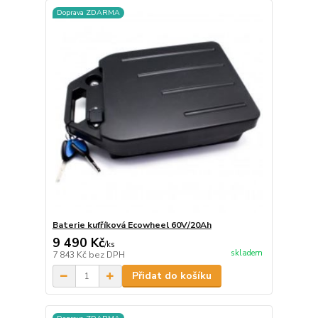
Doprava ZDARMA
Baterie kufříková Ecowheel 60V/20Ah
9 490 Kč
/
ks
skladem
7 843 Kč
bez DPH
Přidat do košíku