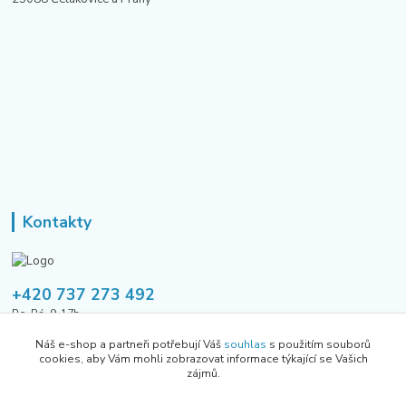
Kontakty
+420 737 273 492
Po-Pá, 9-17h
Náš e-shop a partneři potřebují Váš
souhlas
s použitím souborů
tusavmanagement@gmail.com
cookies, aby Vám mohli zobrazovat informace týkající se Vašich
zájmů.