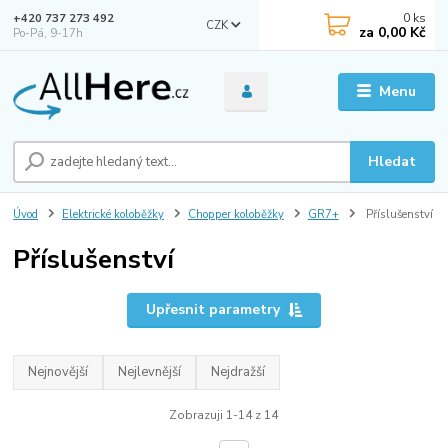
0
ks
+420 737 273 492
CZK
za
0,00 Kč
Po-Pá, 9-17h
Menu
Hledat
Úvod
Elektrické koloběžky
Chopper koloběžky
GR7+
Příslušenství
Příslušenství
Upřesnit parametry
Nejnovější
Nejlevnější
Nejdražší
Zobrazuji 1-14 z 14