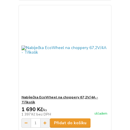
Nabíječka EcoWheel na choppery 67,2V/4A -
Tříkolík
1 690 Kč
/
ks
skladem
1 397 Kč
bez DPH
Přidat do košíku