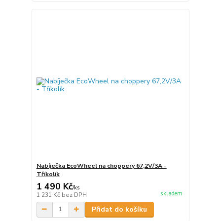
Nabíječka EcoWheel na choppery 67,2V/3A -
Tříkolík
1 490 Kč
/
ks
skladem
1 231 Kč
bez DPH
Přidat do košíku