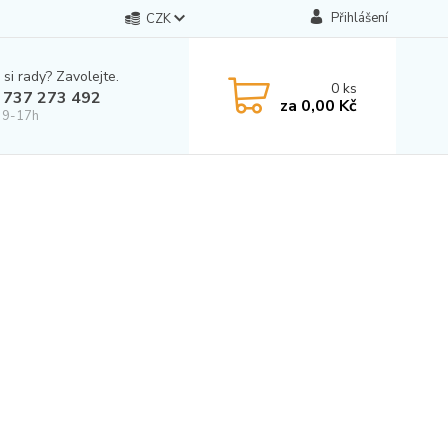
Přihlášení
CZK
 si rady? Zavolejte.
0
ks
 737 273 492
za
0,00 Kč
 9-17h