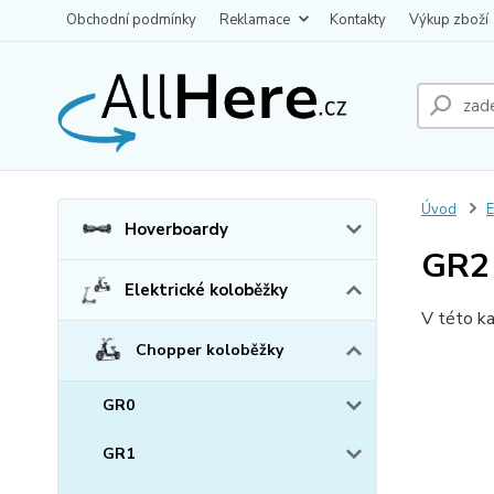
Obchodní podmínky
Reklamace
Kontakty
Výkup zboží
Úvod
E
Hoverboardy
GR2
Elektrické koloběžky
V této ka
Chopper koloběžky
GR0
GR1