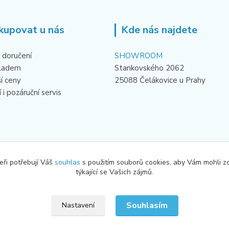
kupovat u nás
Kde nás najdete
 doručení
SHOWROOM
kladem
Stankovského 2062
ší ceny
25088 Čelákovice u Prahy
 i pozáruční servis
eři potřebují Váš
souhlas
s použitím souborů cookies, aby Vám mohli z
týkající se Vašich zájmů.
Souhlasím
Nastavení