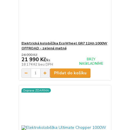
Elektrická koloběžka EcoWheel GR7 12Ah 1000W
OFFROAD - zelená matná
24 990 Kč
21 990 Kč
BRZY
/
ks
NASKLADNÍME
18 174 Kč
bez DPH
Přidat do košíku
Doprava ZDARMA