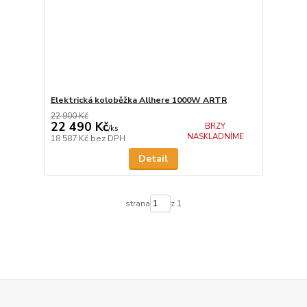
Elektrická koloběžka Allhere 1000W ARTR
22 900 Kč
22 490 Kč
BRZY
/
ks
NASKLADNÍME
18 587 Kč
bez DPH
Detail
strana
z 1