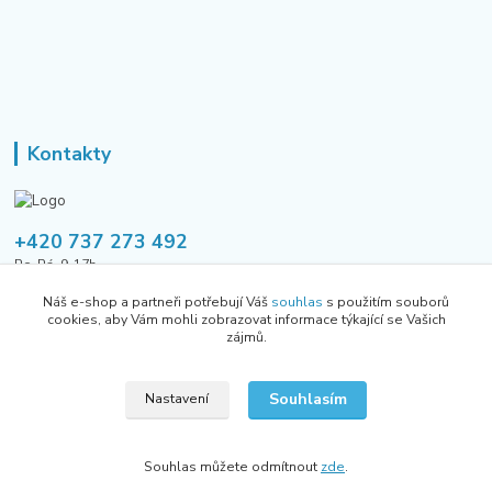
Kontakty
+420 737 273 492
Po-Pá, 9-17h
Náš e-shop a partneři potřebují Váš
souhlas
s použitím souborů
tusavmanagement@gmail.com
cookies, aby Vám mohli zobrazovat informace týkající se Vašich
zájmů.
Souhlasím
Nastavení
Všechna práva vyhrazena Allhere.cz 2024
Souhlas můžete odmítnout
zde
.