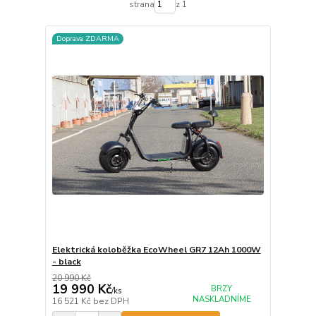
strana
z 1
Doprava ZDARMA
Elektrická koloběžka EcoWheel GR7 12Ah 1000W
- black
20 990 Kč
19 990 Kč
BRZY
/
ks
NASKLADNÍME
16 521 Kč
bez DPH