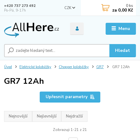
0
ks
+420 737 273 492
CZK
za
0,00 Kč
Po-Pá, 9-17h
Menu
Hledat
Úvod
Elektrické koloběžky
Chopper koloběžky
GR7
GR7 12Ah
GR7 12Ah
Upřesnit parametry
Nejnovější
Nejlevnější
Nejdražší
Zobrazuji 1-21 z 21