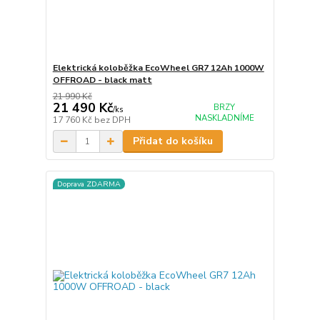
Elektrická koloběžka EcoWheel GR7 12Ah 1000W
OFFROAD - black matt
21 990 Kč
21 490 Kč
BRZY
/
ks
NASKLADNÍME
17 760 Kč
bez DPH
Přidat do košíku
Doprava ZDARMA