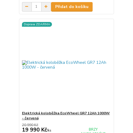
Přidat do košíku
Doprava ZDARMA
Elektrická koloběžka EcoWheel GR7 12Ah 1000W
- červená
20 990 Kč
19 990 Kč
BRZY
/
ks