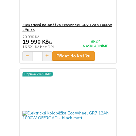
Elektrická koloběžka EcoWheel GR7 12Ah 1000W
- žlutá
20 990 Kč
19 990 Kč
BRZY
/
ks
NASKLADNÍME
16 521 Kč
bez DPH
Přidat do košíku
Doprava ZDARMA