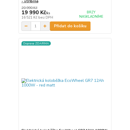
- stříbrná
20 990 Kč
19 990 Kč
BRZY
/
ks
NASKLADNÍME
16 521 Kč
bez DPH
Přidat do košíku
Doprava ZDARMA