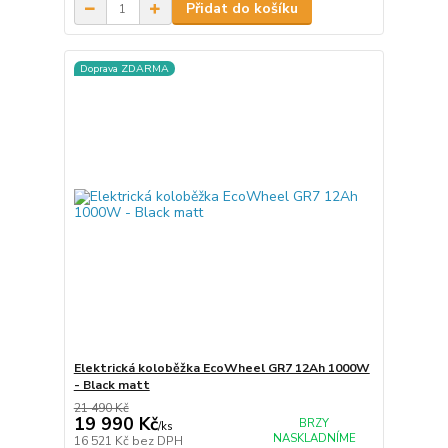
Přidat do košíku
Doprava ZDARMA
Elektrická koloběžka EcoWheel GR7 12Ah 1000W
- Black matt
21 490 Kč
19 990 Kč
BRZY
/
ks
NASKLADNÍME
16 521 Kč
bez DPH