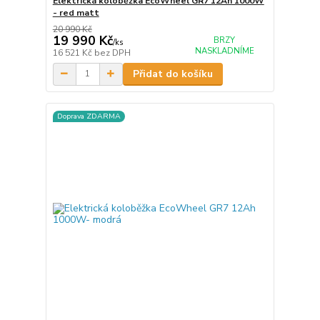
Elektrická koloběžka EcoWheel GR7 12Ah 1000W
- red matt
20 990 Kč
19 990 Kč
BRZY
/
ks
NASKLADNÍME
16 521 Kč
bez DPH
Přidat do košíku
Doprava ZDARMA