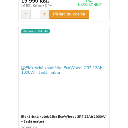
19 990 Kč
BRZY
/
ks
NASKLADNÍME
16 521 Kč
bez DPH
Přidat do košíku
Doprava ZDARMA
Elektrická koloběžka EcoWheel GR7 12Ah 1000W
- šedá matná