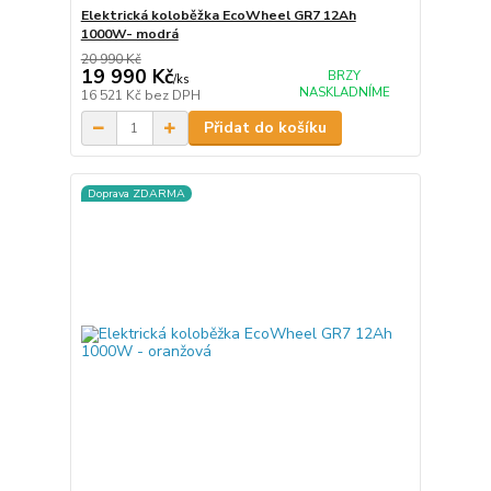
Elektrická koloběžka EcoWheel GR7 12Ah
1000W- modrá
20 990 Kč
19 990 Kč
BRZY
/
ks
NASKLADNÍME
16 521 Kč
bez DPH
Přidat do košíku
Doprava ZDARMA