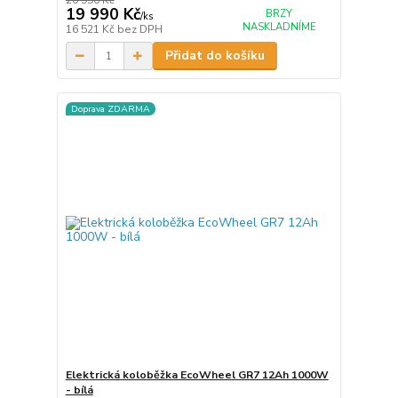
20 990 Kč
19 990 Kč
BRZY
/
ks
NASKLADNÍME
16 521 Kč
bez DPH
Přidat do košíku
Doprava ZDARMA
Elektrická koloběžka EcoWheel GR7 12Ah 1000W
- bílá