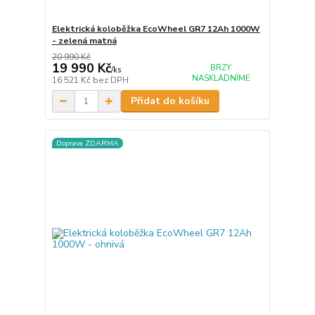
Elektrická koloběžka EcoWheel GR7 12Ah 1000W
- zelená matná
20 990 Kč
19 990 Kč
BRZY
/
ks
NASKLADNÍME
16 521 Kč
bez DPH
Přidat do košíku
Doprava ZDARMA