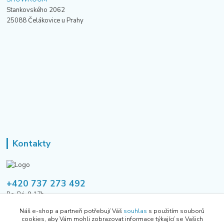
Stankovského 2062
25088 Čelákovice u Prahy
Kontakty
+420 737 273 492
Po-Pá, 9-17h
Náš e-shop a partneři potřebují Váš
souhlas
s použitím souborů
tusavmanagement@gmail.com
cookies, aby Vám mohli zobrazovat informace týkající se Vašich