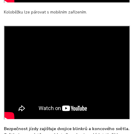
Koloběžku lze párovat s mobilním zařízením.
Bezpečnost jízdy zajišťuje dvojice blinkrů a koncového světla.