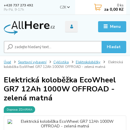
0
ks
+420 737 273 492
CZK
za
0,00 Kč
Po-Pá, 9-17h
Menu
Hledat
Úvod
Sportovní vybavení
Cyklistika
Elektrokoloběžky
Elektrická
koloběžka EcoWheel GR7 12Ah 1000W OFFROAD - zelená matná
Elektrická koloběžka EcoWheel
GR7 12Ah 1000W OFFROAD -
zelená matná
Doprava ZDARMA