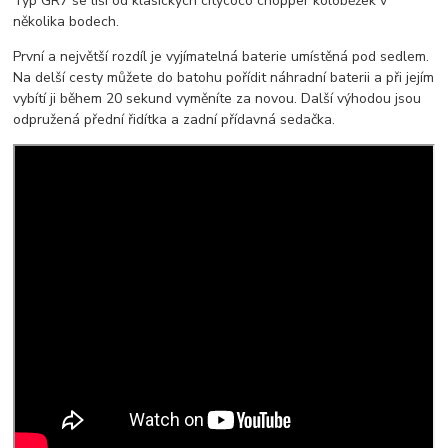
Typ GR7 se liší od klasických citycoco chopper koloběžek v
několika bodech.
První a největší rozdíl je vyjímatelná baterie umístěná pod sedlem.
Na delší cesty můžete do batohu pořídit náhradní baterii a při jejím
vybítí ji během 20 sekund vyměníte za novou. Další výhodou jsou
odpružená přední řidítka a zadní přídavná sedačka.