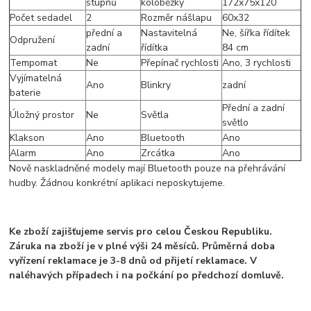
stupňů
koloběžky
172x75x120
Počet sedadel
2
Rozměr nášlapu
60x32
přední a
Nastavitelná
Ne, šířka řídítek
Odpružení
zadní
řídítka
84 cm
Tempomat
Ne
Přepínač rychlosti
Ano, 3 rychlosti
Vyjímatelná
Ano
Blinkry
zadní
baterie
Přední a zadní
Úložný prostor
Ne
Světla
světlo
Klakson
Ano
Bluetooth
Ano
Alarm
Ano
Zrcátka
Ano
Nově naskladněné modely mají Bluetooth pouze na přehrávání
hudby. Žádnou konkrétní aplikaci neposkytujeme.
Ke zboží zajišťujeme servis pro celou Českou Republiku.
Záruka na zboží je v plné výši 24 měsíců. Průměrná doba
vyřízení reklamace je 3-8 dnů od přijetí reklamace. V
naléhavých případech i na počkání po předchozí domluvě.