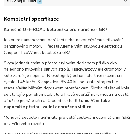
Související zboží
2
Kompletní specifikace
Konečně OFF-ROAD koloběžka pro náročné - GR7!
Je konec namáhavému odrážení nebo nekonečnému seřizování
benzínového motoru. Představujeme Vám stylovou elektrickou
Chopper EcoWheel koloběžku GR7.
Svým jednoduchým a přesto stylovým designem přiláká oko
nejednoho milovníka silných strojů. Tisíciwattový elektromotor v
kole zaručuje nejen čistý ekologický pohon, ale také maximální
rychlost 45 km/h. S dojezdem 35-40 km se tento stroj rychle
stane Vaším běžným dopravním prostředkem. Široko plášťová kola
se starají o perfektní stabilitu a hravě odpruží nerovnosti na cestě,
ať už se jedná o silnici, či polní cestu.
K tomu Vám také
napomůže přední i zadní odpružená vidlice.
Mohutné sedadlo navrhnuté pro delší cestování ocení všichni řidiči
bez věkového rozdílu.