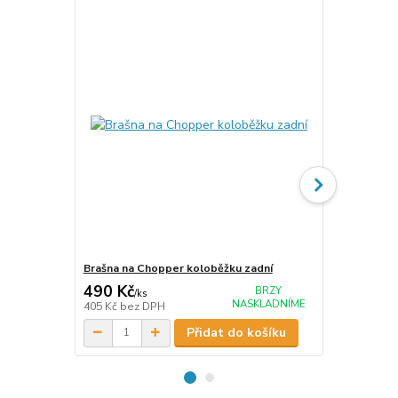
Brašna na Chopper koloběžku zadní
Brašna na C
490 Kč
590 Kč
BRZY
/
ks
/
ks
NASKLADNÍME
405 Kč
bez DPH
488 Kč
bez 
Přidat do košíku