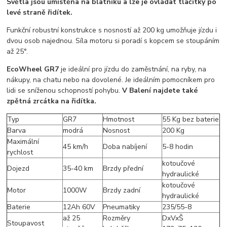
Světla jsou umístěna na blatníku a lze je ovládat tlačítky po
levé straně řidítek.
Funkční robustní konstrukce s nosností až 200 kg umožňuje jízdu i
dvou osob najednou. Síla motoru si poradí s kopcem se stoupáním
až 25°.
EcoWheel GR7
je ideální pro jízdu do zaměstnání, na ryby, na
nákupy, na chatu nebo na dovolené. Je ideálním pomocníkem pro
lidi se sníženou schopností pohybu.
V Balení najdete také
zpětná zrcátka na řidítka.
Typ
GR7
Hmotnost
55 Kg bez baterie
Barva
modrá
Nosnost
200 Kg
Maximální
45 km/h
Doba nabíjení
5-8 hodin
rychlost
kotoučové
Dojezd
35-40 km
Brzdy přední
hydraulické
kotoučové
Motor
1000W
Brzdy zadní
hydraulické
Baterie
12Ah 60V
Pneumatiky
235/55-8
až 25
Rozměry
DxVxŠ
Stoupavost