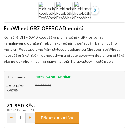
EcoWheel GR7 OFFROAD modrá
Konečně OFF-ROAD koloběžka pro náročné - GR7! Je konec
namáhavému odrážení nebo nekonečnému seřizování benzínového
motoru. Představujeme Vám stylovou elektrickou Chopper EcoWheel
koloběžku GR7. Svým jednoduchým a přesto stylovým designem přiláká
oko nejednoho milovníka silných strojů. Tisíciwattový ...
celý popis
Dostupnost
BRZY NASKLADNÍME
Cena před
24 990 Kč
slevou
21 990 Kč
/
ks
18 174 Kč
bez DPH
Přidat do košíku