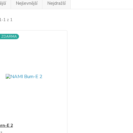
jší
Nejlevnější
Nejdražší
1-1 z 1
a ZDARMA
rn-E 2