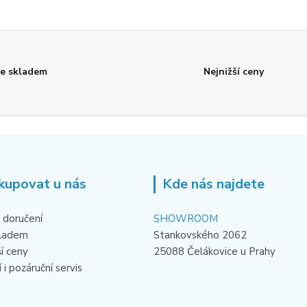
e skladem
Nejnižší ceny
kupovat u nás
Kde nás najdete
 doručení
SHOWROOM
kladem
Stankovského 2062
ší ceny
25088 Čelákovice u Prahy
 i pozáruční servis