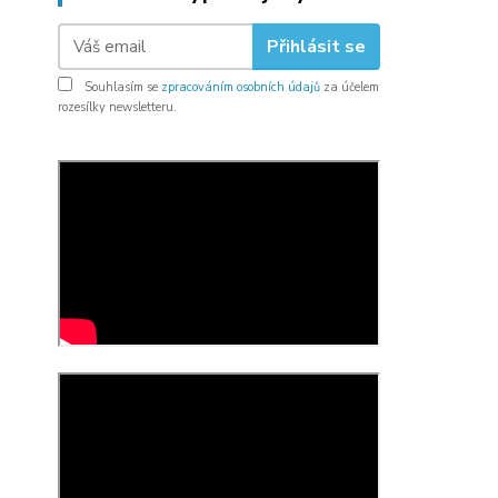
Přihlásit se
Souhlasím se
zpracováním osobních údajů
za účelem
rozesílky newsletteru.