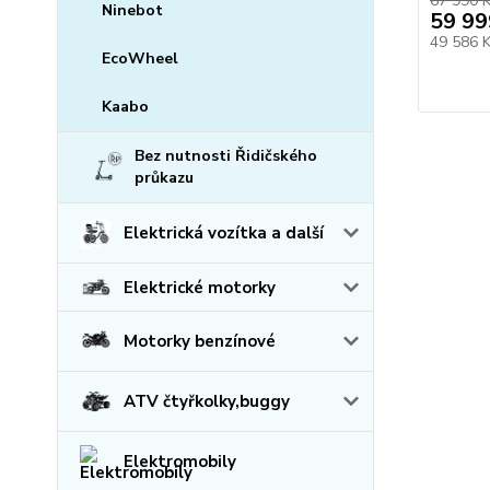
67 990 
Ninebot
59 99
49 586 
EcoWheel
Kaabo
Bez nutnosti Řidičského
průkazu
Elektrická vozítka a další
Elektrické motorky
Motorky benzínové
ATV čtyřkolky,buggy
Elektromobily