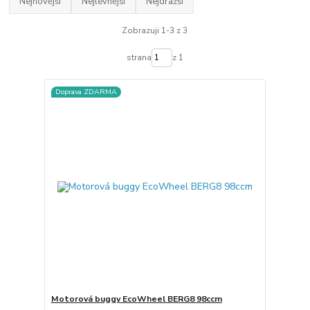
Nejnovější
Nejlevnější
Nejdražší
Zobrazuji 1-3 z 3
strana
z 1
Doprava ZDARMA
Motorová buggy EcoWheel BERG8 98ccm