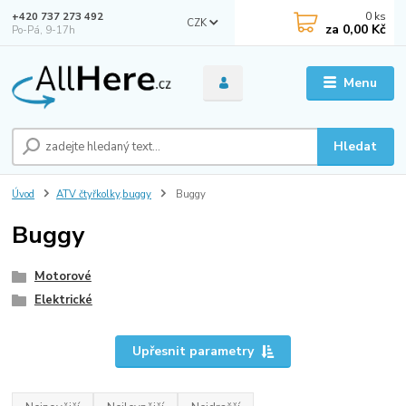
0
ks
+420 737 273 492
CZK
za
0,00 Kč
Po-Pá, 9-17h
Menu
Hledat
Úvod
ATV čtyřkolky,buggy
Buggy
Buggy
Motorové
Elektrické
Upřesnit parametry