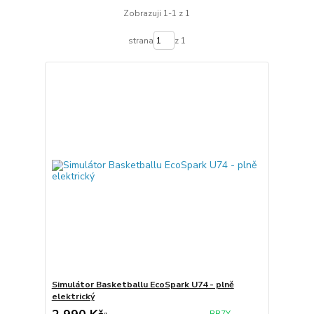
Zobrazuji 1-1 z 1
strana
z 1
Simulátor Basketballu EcoSpark U74 - plně
elektrický