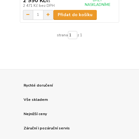
2 990 Kč
BRZY
/
ks
NASKLADNÍME
2 471 Kč
bez DPH
Přidat do košíku
strana
z 1
Rychlé doručení
Vše skladem
Nejnižší ceny
Záruční i pozáruční servis