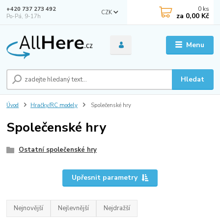
0
ks
+420 737 273 492
CZK
za
0,00 Kč
Po-Pá, 9-17h
Menu
Hledat
Úvod
Hračky/RC modely
Společenské hry
Společenské hry
Ostatní společenské hry
Upřesnit parametry
Nejnovější
Nejlevnější
Nejdražší