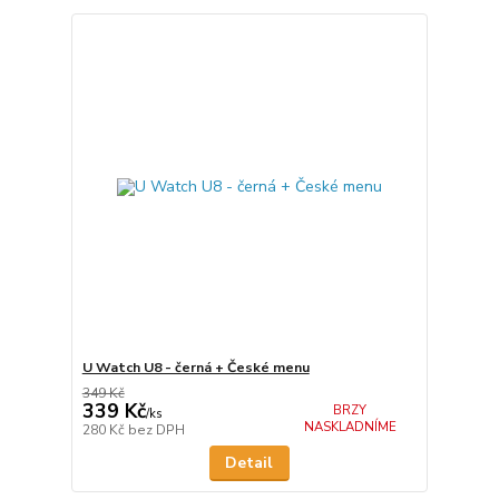
U Watch U8 - černá + České menu
349 Kč
339 Kč
BRZY
/
ks
NASKLADNÍME
280 Kč
bez DPH
Detail