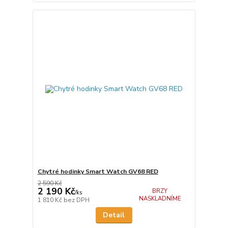
Chytré hodinky Smart Watch GV68 RED
2 590 Kč
2 190 Kč
BRZY
/
ks
NASKLADNÍME
1 810 Kč
bez DPH
Detail