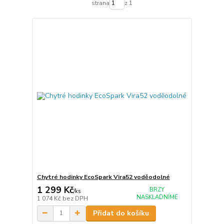
strana
z 1
Chytré hodinky EcoSpark Vira52 voděodolné
1 299 Kč
BRZY
/
ks
NASKLADNÍME
1 074 Kč
bez DPH
Přidat do košíku