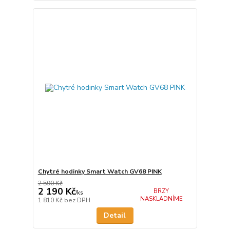
Chytré hodinky Smart Watch GV68 PINK
2 590 Kč
2 190 Kč
BRZY
/
ks
NASKLADNÍME
1 810 Kč
bez DPH
Detail