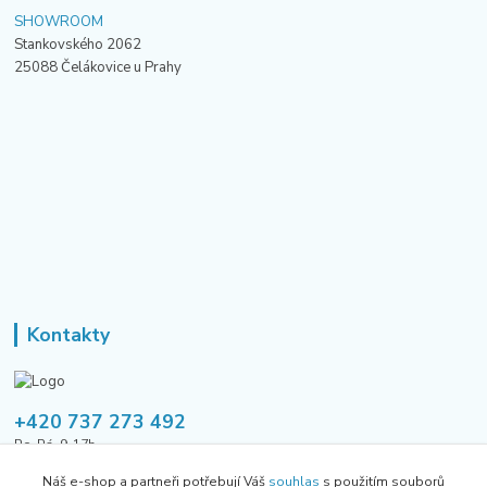
SHOWROOM
Stankovského 2062
25088 Čelákovice u Prahy
Kontakty
+420 737 273 492
Po-Pá, 9-17h
Náš e-shop a partneři potřebují Váš
souhlas
s použitím souborů
tusavmanagement@gmail.com