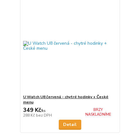
U Watch U8 červená - chytré hodinky + České
menu
349 Kč
BRZY
/
ks
NASKLADNÍME
288 Kč
bez DPH
Detail