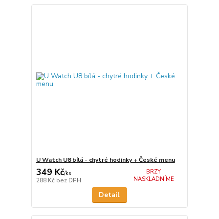
U Watch U8 bílá - chytré hodinky + České menu
349 Kč
BRZY
/
ks
NASKLADNÍME
288 Kč
bez DPH
Detail