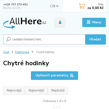
0
ks
+420 737 273 492
CZK
za
0,00 Kč
Po-Pá, 9-17h
Menu
Hledat
Úvod
Elektronika
Chytré hodinky
Chytré hodinky
Upřesnit parametry
Nejnovější
Nejlevnější
Nejdražší
Zobrazuji 1-6 z 6