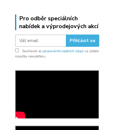
Pro odběr speciálních
nabídek a výprodejových akcí
Přihlásit se
Souhlasím se
zpracováním osobních údajů
za účelem
rozesílky newsletteru.