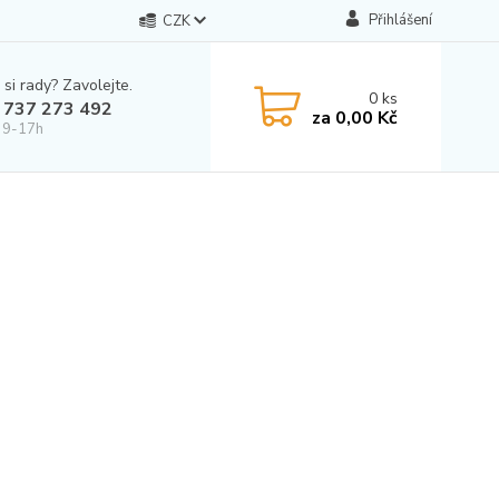
Přihlášení
CZK
 si rady? Zavolejte.
0
ks
 737 273 492
za
0,00 Kč
 9-17h