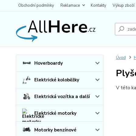
Obchodní podmínky
Reklamace
Kontakty
Výkup zboží
Úvod
H
Hoverboardy
Plyš
Elektrické koloběžky
V této ka
Elektrická vozítka a další
Elektrické motorky
Motorky benzínové