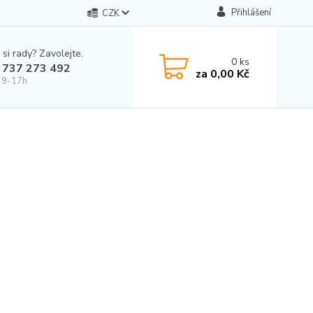
Přihlášení
CZK
 si rady? Zavolejte.
0
ks
 737 273 492
za
0,00 Kč
 9-17h