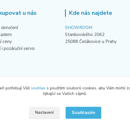
kupovat u nás
Kde nás najdete
 doručení
SHOWROOM
kladem
Stankovského 2062
ší ceny
25088 Čelákovice u Prahy
 i pozáruční servis
eři potřebují Váš
souhlas
s použitím souborů cookies, aby Vám mohli z
týkající se Vašich zájmů.
Souhlasím
Nastavení