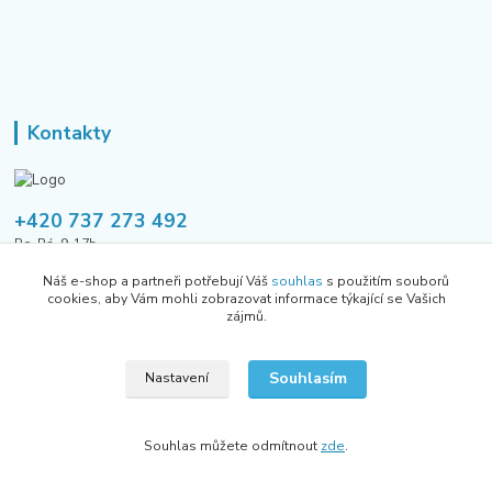
Kontakty
+420 737 273 492
Po-Pá, 9-17h
Náš e-shop a partneři potřebují Váš
souhlas
s použitím souborů
tusavmanagement@gmail.com
cookies, aby Vám mohli zobrazovat informace týkající se Vašich
zájmů.
Souhlasím
Nastavení
Všechna práva vyhrazena Allhere.cz 2024
Souhlas můžete odmítnout
zde
.