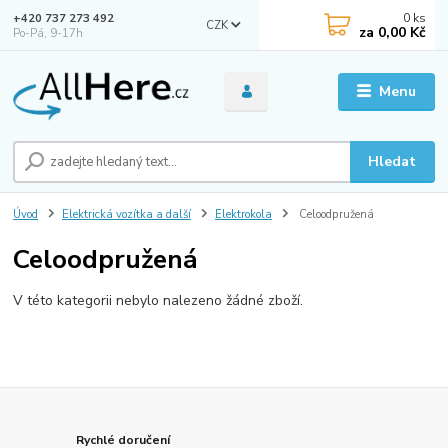
0
ks
+420 737 273 492
CZK
za
0,00 Kč
Po-Pá, 9-17h
Menu
Hledat
Úvod
Elektrická vozítka a další
Elektrokola
Celoodpružená
Celoodpružená
V této kategorii nebylo nalezeno žádné zboží.
Rychlé doručení