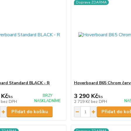
Doprava ZDARMA
ard Standard BLACK - R
Hoverboard B65 Chrom červ
 Kč
3 290 Kč
BRZY
/
ks
/
ks
NASKLADNÍME
NA
č
bez DPH
2 719 Kč
bez DPH
Přidat do košíku
Přidat do ko