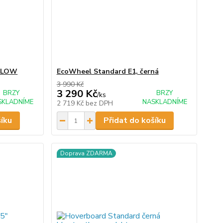
á LOW
EcoWheel Standard E1, černá
3 990 Kč
3 290 Kč
BRZY
BRZY
/
ks
SKLADNÍME
NASKLADNÍME
2 719 Kč
bez DPH
šíku
Přidat do košíku
Doprava ZDARMA