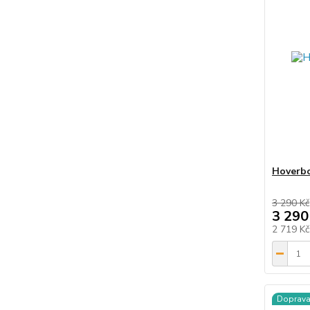
Hoverb
3 290 Kč
3 290
2 719 K
Doprav