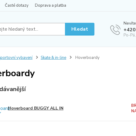
Časté dotazy
Doprava a platba
Nevíte
Hledat
+420
Po-Pá,
portovní vybavení
Skate & in-line
Hoverboardy
rboardy
dávanější
B
Hoverboard BUGGY ALL IN
N