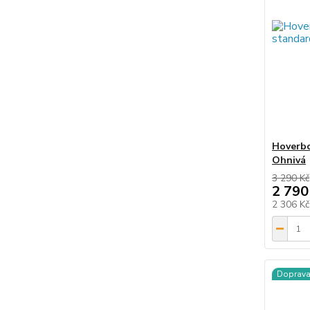
Hoverbo
Ohnivá
3 290 Kč
2 790
2 306 K
Doprav