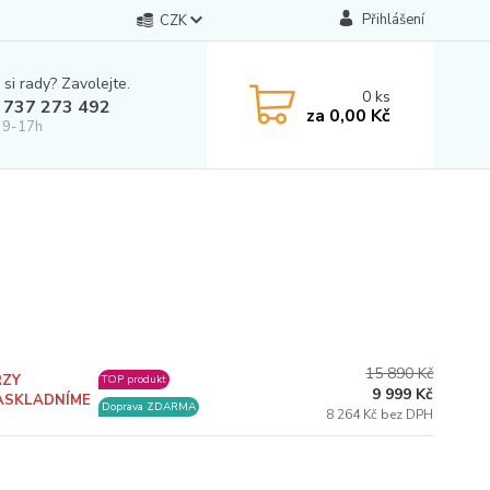
Přihlášení
CZK
 si rady? Zavolejte.
0
ks
 737 273 492
za
0,00 Kč
 9-17h
15 890 Kč
RZY
TOP produkt
9 999 Kč
ASKLADNÍME
Doprava ZDARMA
8 264 Kč bez DPH