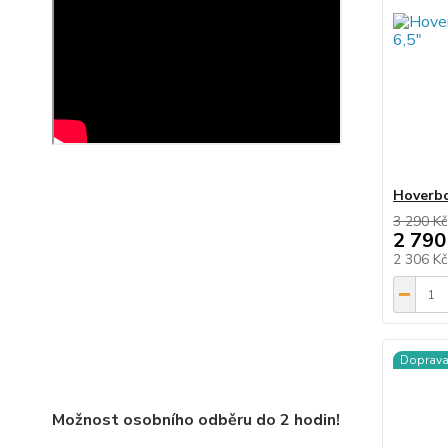
Hoverbo
3 290 Kč
2 790
2 306 K
Doprav
Možnost osobního odběru do 2 hodin!