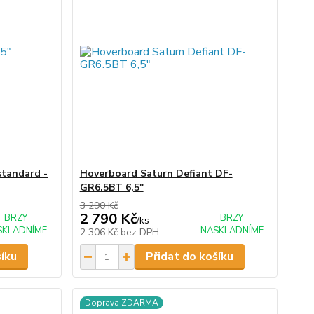
standard -
Hoverboard Saturn Defiant DF-
GR6.5BT 6,5"
3 290 Kč
2 790 Kč
BRZY
BRZY
/
ks
SKLADNÍME
NASKLADNÍME
2 306 Kč
bez DPH
šíku
Přidat do košíku
Doprava ZDARMA