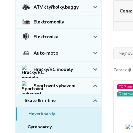
ATV čtyřkolky,buggy
Cena:
Elektromobily
Elektronika
Auto-moto
Nejnově
Hračky/RC modely
Zobrazuji 
Sportovní vybavení
TOP pro
Doprav
Skate & in-line
Hoverboardy
Gyroboardy