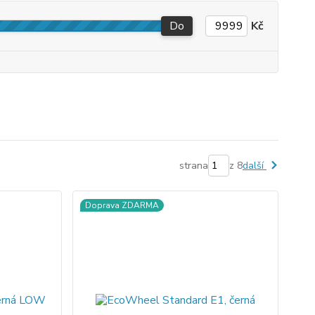
Do
Kč
strana
z 8
další
Doprava ZDARMA