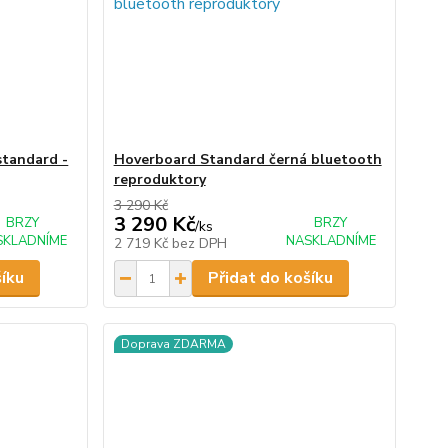
standard -
Hoverboard Standard černá bluetooth
reproduktory
3 290 Kč
3 290 Kč
BRZY
BRZY
/
ks
SKLADNÍME
NASKLADNÍME
2 719 Kč
bez DPH
šíku
Přidat do košíku
Doprava ZDARMA