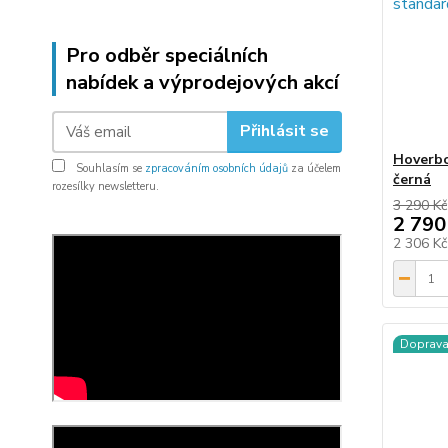
Pro odběr speciálních
nabídek a výprodejových akcí
Přihlásit se
Hoverbo
Souhlasím se
zpracováním osobních údajů
za účelem
černá
rozesílky newsletteru.
3 290 Kč
2 790
2 306 K
Doprav