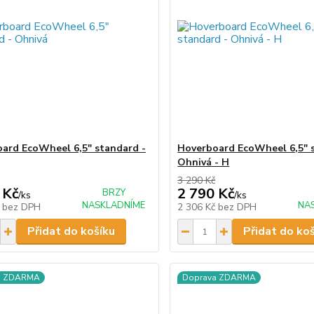
ard EcoWheel 6,5" standard -
Hoverboard EcoWheel 6,5" 
Ohnivá - H
3 290 Kč
 Kč
2 790 Kč
BRZY
/
ks
/
ks
NASKLADNÍME
NA
č
bez DPH
2 306 Kč
bez DPH
Přidat do košíku
Přidat do ko
a ZDARMA
Doprava ZDARMA