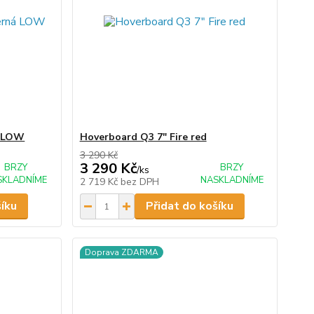
á LOW
Hoverboard Q3 7" Fire red
3 290 Kč
3 290 Kč
BRZY
BRZY
/
ks
SKLADNÍME
NASKLADNÍME
2 719 Kč
bez DPH
šíku
Přidat do košíku
Doprava ZDARMA