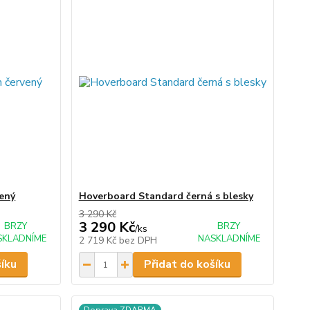
ený
Hoverboard Standard černá s blesky
3 290 Kč
3 290 Kč
BRZY
BRZY
/
ks
SKLADNÍME
NASKLADNÍME
2 719 Kč
bez DPH
šíku
Přidat do košíku