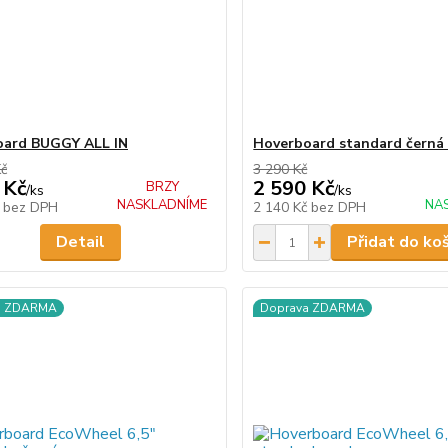
oard BUGGY ALL IN
Hoverboard standard čern
Kč
3 290 Kč
 Kč
2 590 Kč
BRZY
/
ks
/
ks
NASKLADNÍME
NA
č
bez DPH
2 140 Kč
bez DPH
Detail
Přidat do ko
a ZDARMA
Doprava ZDARMA