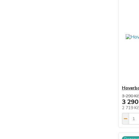
Hoverbo
3 290 Kč
3 290
2 719 K