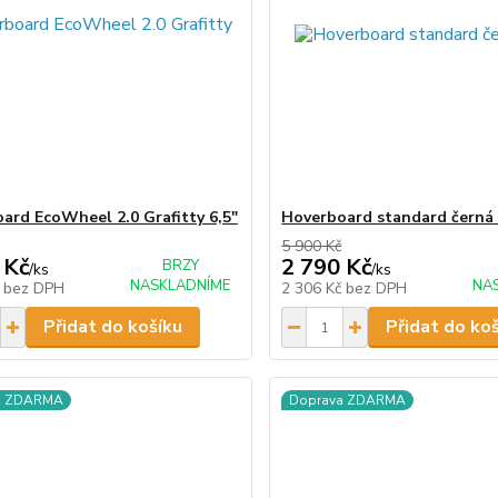
ard EcoWheel 2.0 Grafitty 6,5"
Hoverboard standard čern
5 900 Kč
 Kč
2 790 Kč
BRZY
/
ks
/
ks
NASKLADNÍME
NA
č
bez DPH
2 306 Kč
bez DPH
Přidat do košíku
Přidat do ko
a ZDARMA
Doprava ZDARMA