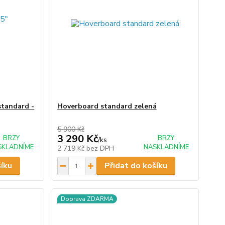
standard -
Hoverboard standard zelená
5 900 Kč
3 290 Kč
BRZY
BRZY
/
ks
SKLADNÍME
NASKLADNÍME
2 719 Kč
bez DPH
šíku
Přidat do košíku
Doprava ZDARMA