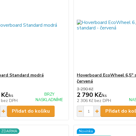
oard Standard modrá
Hoverboard EcoWheel 6,5" 
červená
3 290 Kč
 Kč
2 790 Kč
BRZY
/
ks
/
ks
NASKLADNÍME
NA
č
bez DPH
2 306 Kč
bez DPH
Přidat do košíku
Přidat do ko
a ZDARMA
Novinka