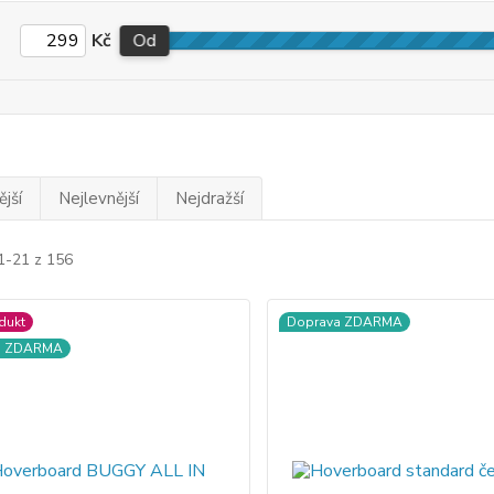
Kč
Od
jší
Nejlevnější
Nejdražší
1-21 z 156
dukt
Doprava ZDARMA
a ZDARMA