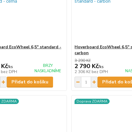
ard EcoWheel 6,5" standard -
Hoverboard EcoWheel 6,5" 
carbon
3 290 Kč
 Kč
2 790 Kč
BRZY
/
ks
/
ks
NASKLADNÍME
NA
č
bez DPH
2 306 Kč
bez DPH
Přidat do košíku
Přidat do ko
a ZDARMA
Doprava ZDARMA