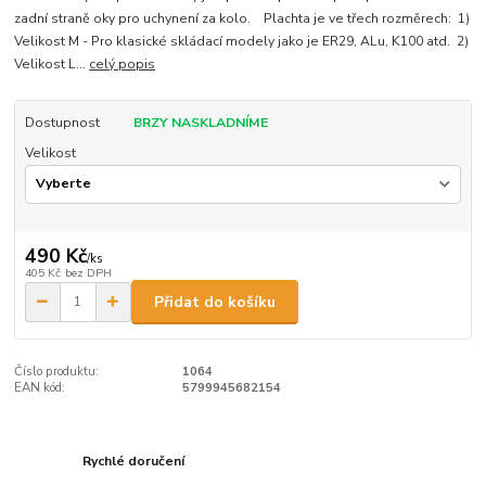
zadní straně oky pro uchynení za kolo. Plachta je ve třech rozměrech: 1)
Velikost M - Pro klasické skládací modely jako je ER29, ALu, K100 atd. 2)
Velikost L...
celý popis
Dostupnost
BRZY NASKLADNÍME
Velikost
490 Kč
/
ks
405 Kč
bez DPH
Přidat do košíku
Číslo produktu:
1064
EAN kód:
5799945682154
Rychlé doručení