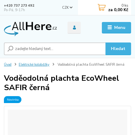
0
ks
+420 737 273 492
CZK
za
0,00 Kč
Po-Pá, 9-17h
Menu
Hledat
Úvod
Elektrické koloběžky
Voděodolná plachta EcoWheel SAFIR černá
Voděodolná plachta EcoWheel
SAFIR černá
Novinka