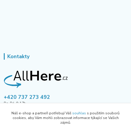
Kontakty
+420 737 273 492
Po-Pá, 9-17h
Náš e-shop a partneři potřebují Váš
souhlas
s použitím souborů
tusavmanagement@gmail.com
cookies, aby Vám mohli zobrazovat informace týkající se Vašich
zájmů.