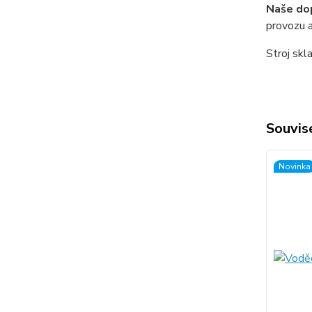
Naše do
provozu a
Stroj skl
Souvise
Novinka