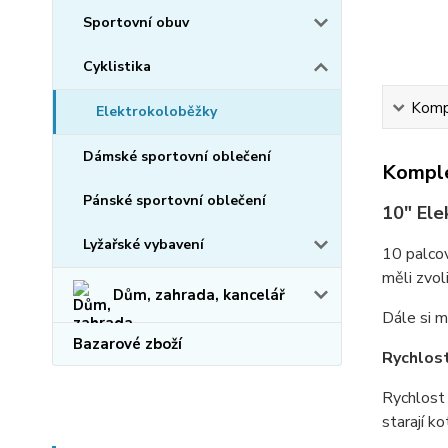
Sportovní obuv
Cyklistika
Kompl
Elektrokoloběžky
Dámské sportovní oblečení
Komple
Pánské sportovní oblečení
10" Ele
Lyžařské vybavení
10 palcov
měli zvol
Dům, zahrada, kancelář
Dále si m
Bazarové zboží
Rychlos
Rychlost
starají k