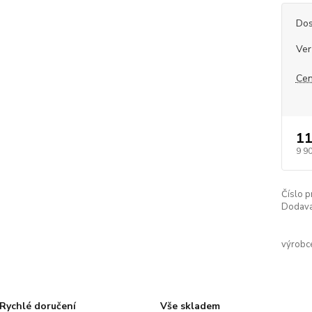
Dos
Ver
Cen
11
9 9
Číslo p
Dodava
výrobc
Rychlé doručení
Vše skladem