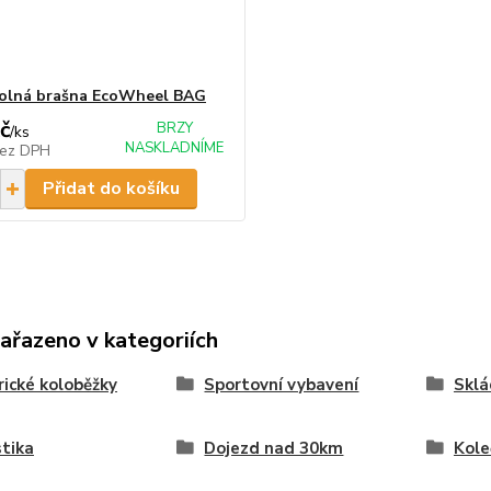
olná brašna EcoWheel BAG
č
BRZY
/
ks
NASKLADNÍME
ez DPH
Přidat do košíku
zařazeno v kategoriích
rické koloběžky
Sportovní vybavení
Sklá
stika
Dojezd nad 30km
Kole