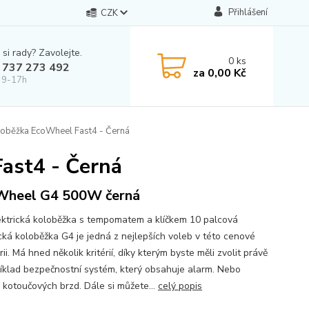
Přihlášení
CZK
 si rady? Zavolejte.
0
ks
 737 273 492
za
0,00 Kč
 9-17h
oloběžka EcoWheel Fast4 - Černá
Fast4 - Černá
Wheel G4 500W černá
ektrická koloběžka s tempomatem a klíčkem 10 palcová
ická koloběžka G4 je jedná z nejlepších voleb v této cenové
ii. Má hned několik kritérií, díky kterým byste měli zvolit právě
příklad bezpečnostní systém, který obsahuje alarm. Nebo
e kotoučových brzd. Dále si můžete...
celý popis