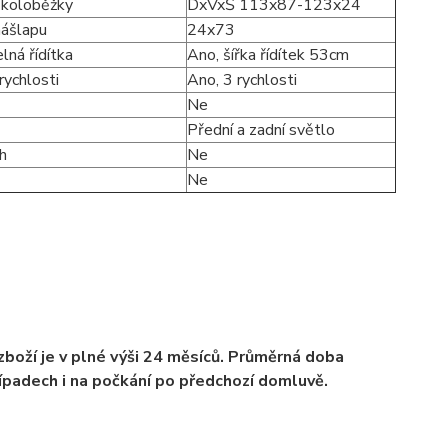
koloběžky
DxVxŠ 113x87-123x24
ášlapu
24x73
lná řídítka
Ano, šířka řídítek 53cm
rychlosti
Ano, 3 rychlosti
Ne
Přední a zadní světlo
h
Ne
Ne
zboží je v plné výši 24 měsíců. Průměrná doba
řípadech i na počkání po předchozí domluvě.