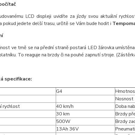
počítač
udovanému LCD displeji uvidíte za jízdy svou aktuální rychlo
 a pokud jedete delší trasu, určitě se Vám bude hodit i
Tempoma
ní
nost ve tmě se na přední straně postará LED žárovka umístěna
blatníku. To reaguje na brzdy či na pouhé zapnutí stroje. (Zástěrk
á specifikace:
G4
Hmotnos
Nosnost
í rychlost
40 km/h
Doba nabí
30 km
Brzdy př
500W
Brzdy za
13Ah 36V
Pneumat