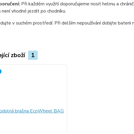
poručení:
Při každém využití doporučujeme nosit helmu a chrániče
 není vhodné jezdit po chodníku.
adujte v suchém prostředí. Při delším nepoužívání dobijte baterii 
jící zboží
1