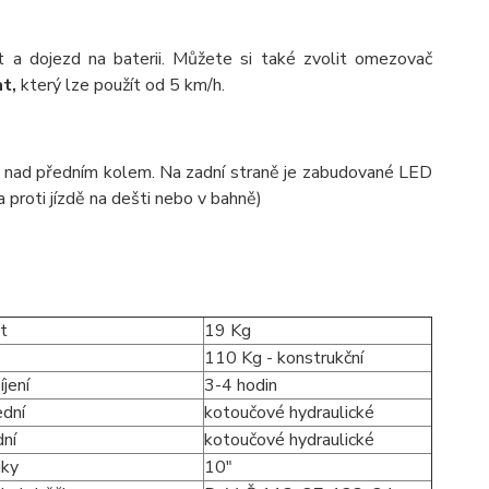
st a dojezd na baterii. Můžete si také zvolit omezovač
t,
který lze použít od 5 km/h.
 nad předním kolem. Na zadní straně je zabudované LED
a proti jízdě na dešti nebo v bahně)
t
19 Kg
110 Kg - konstrukční
jení
3-4 hodin
ední
kotoučové hydraulické
dní
kotoučové hydraulické
iky
10"