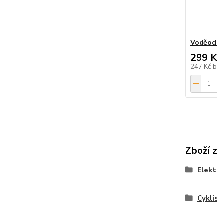
Voděod
299 K
247 Kč
b
Zboží 
Elekt
Cykli