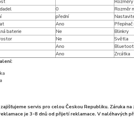
ost
Rozměry 
dadel
0
Rozměr n
í
přední
Nastavite
at
Ano
Přepínač 
ná baterie
Ne
Blinkry
rostor
Ne
Světla
Ano
Bluetoot
Ano
Zrcátka
lení:
žka
ka
 zajišťujeme servis pro celou Českou Republiku. Záruka na 
 reklamace je 3-8 dnů od přijetí reklamace. V naléhavých p