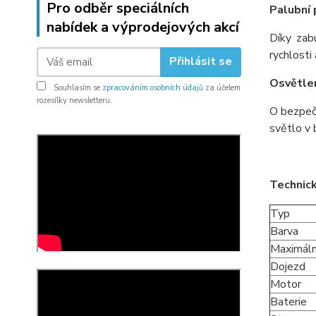
Pro odběr speciálních
Palubní 
nabídek a výprodejových akcí
Díky zab
rychlosti
Přihlásit se
Osvětle
Souhlasím se
zpracováním osobních údajů
za účelem
rozesílky newsletteru.
O bezpeč
světlo v 
Technick
Typ
Barva
Maximáln
Dojezd
Motor
Baterie