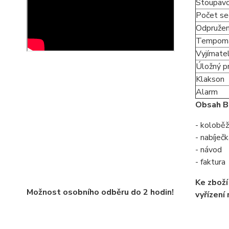
Stoupav
Počet se
Odpružen
Tempom
Vyjímatel
Úložný p
Klakson
Alarm
Obsah Ba
- kolobě
- nabíječ
- návod
- faktura
Ke zboží
Možnost osobního odběru do 2 hodin!
vyřízení