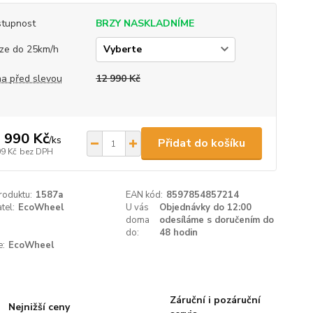
tupnost
BRZY NASKLADNÍME
ze do 25km/h
a před slevou
12 990 Kč
 990 Kč
/
ks
Přidat do košíku
09 Kč
bez DPH
roduktu:
1587a
EAN kód:
8597854857214
tel:
EcoWheel
U vás
Objednávky do 12:00
doma
odesíláme s doručením do
do:
48 hodin
e:
EcoWheel
Záruční i pozáruční
Nejnižší ceny