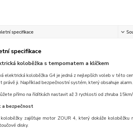
etní specifikace
Sou
tní specifikace
ktrická koloběžka s tempomatem a klíčkem
á elektrická koloběžka G4 je jedná z nejlepších voleb v této cen
it právě ji. Například bezpečnostní systém, který obsahuje alarm
ůžete přímo na řídítkách nastavit až 3 rychlosti od zhruba 15km
t a bezpečnost
 koloběžky zajišťuje motor ZOUR 4, který dokáže koloběžku 
otoučové disky.