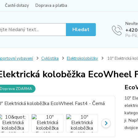
Časté dotazy
Doprava a platba
Nevíte
Hledat
+420
Po-Pá,
portovní vybavení
Cyklistika
Elektrokoloběžky
10" Elektrická k
Elektrická koloběžka EcoWheel 
Eco
Doprava ZDARMA
10" El
elektr
kategor
ji. Na
dvojic