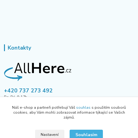
Kontakty
+420 737 273 492
Po-Pá, 9-17h
Náš e-shop a partneři potřebují Váš
souhlas
s použitím souborů
tusavmanagement@gmail.com
cookies, aby Vám mohli zobrazovat informace týkající se Vašich
zájmů.
Souhlasím
Nastavení