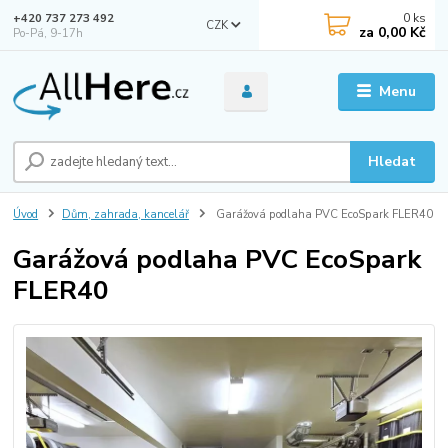
0
ks
+420 737 273 492
CZK
za
0,00 Kč
Po-Pá, 9-17h
Menu
Hledat
Úvod
Dům, zahrada, kancelář
Garážová podlaha PVC EcoSpark FLER40
Garážová podlaha PVC EcoSpark
FLER40