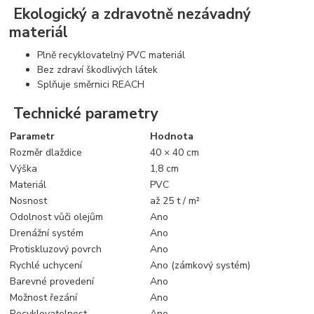
Ekologický a zdravotně nezávadný
materiál
Plně recyklovatelný PVC materiál
Bez zdraví škodlivých látek
Splňuje směrnici REACH
Technické parametry
Parametr
Hodnota
Rozměr dlaždice
40 × 40 cm
Výška
1,8 cm
Materiál
PVC
Nosnost
až 25 t / m²
Odolnost vůči olejům
Ano
Drenážní systém
Ano
Protiskluzový povrch
Ano
Rychlé uchycení
Ano (zámkový systém)
Barevné provedení
Ano
Možnost řezání
Ano
Recyklovatelnost
Ano