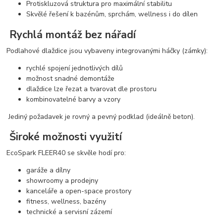
Protiskluzová struktura pro maximální stabilitu
Skvělé řešení k bazénům, sprchám, wellness i do dílen
Rychlá montáž bez nářadí
Podlahové dlaždice jsou vybaveny integrovanými háčky (zámky):
rychlé spojení jednotlivých dílů
možnost snadné demontáže
dlaždice lze řezat a tvarovat dle prostoru
kombinovatelné barvy a vzory
Jediný požadavek je rovný a pevný podklad (ideálně beton).
Široké možnosti využití
EcoSpark FLEER40 se skvěle hodí pro:
garáže a dílny
showroomy a prodejny
kanceláře a open-space prostory
fitness, wellness, bazény
technické a servisní zázemí