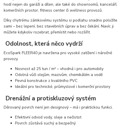
hodí nejen do garáží a dílen, ale také do showroomů, kanceláří,
komerčních prostor, fitness center či wellness provozů.
Díky chytrému zámkovému systému si podlahu snadno položíte
sami – bez lepení, bez stavebních úprav a bez čekání. Navíc ji
můžete kdykoliv rozebrat, přemístit nebo rozšířit.
Odolnost, která něco vydrží
EcoSpark FLEER40 je navržena pro vysoké zatížení i náročné
provozy.
Nosnost až 25 tun / m² – vhodná i pro automobily
Odolná vůči olejům, mazivům, chemikáliím a vodě
Pevná konstrukce z kvalitního PVC
Ideální pro technické, průmyslové i komerční prostory
Drenážní a protiskluzový systém
Děrovaný povrch není jen designový – má i praktickou funkci.
Efektivní odvod vody, oleje a nečistot
Povrch zůstává suchý a bezpečný