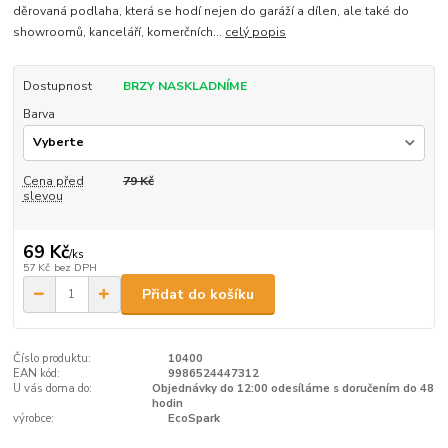
děrovaná podlaha, která se hodí nejen do garáží a dílen, ale také do
showroomů, kanceláří, komerčních...
celý popis
Dostupnost
BRZY NASKLADNÍME
Barva
Cena před
79 Kč
slevou
69 Kč
/
ks
57 Kč
bez DPH
Přidat do košíku
Číslo produktu:
10400
EAN kód:
9986524447312
U vás doma do:
Objednávky do 12:00 odesíláme s doručením do 48
hodin
výrobce:
EcoSpark