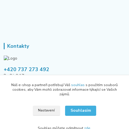
Kontakty
+420 737 273 492
Po-Pá, 9-17h
Náš e-shop a partneři potřebují Váš
souhlas
s použitím souborů
tusavmanagement@gmail.com
cookies, aby Vám mohli zobrazovat informace týkající se Vašich
zájmů.
Souhlasím
Nastavení
Všechna práva vyhrazena Allhere.cz 2024
Souhlas můžete odmítnout
zde
.