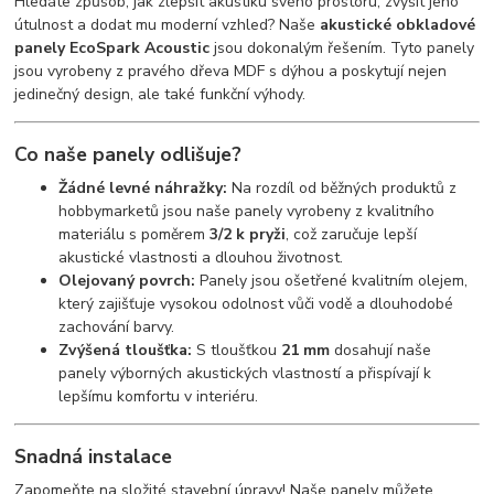
Hledáte způsob, jak zlepšit akustiku svého prostoru, zvýšit jeho
útulnost a dodat mu moderní vzhled? Naše
akustické obkladové
panely EcoSpark Acoustic
jsou dokonalým řešením. Tyto panely
jsou vyrobeny z pravého dřeva MDF s dýhou a poskytují nejen
jedinečný design, ale také funkční výhody.
Co naše panely odlišuje?
Žádné levné náhražky:
Na rozdíl od běžných produktů z
hobbymarketů jsou naše panely vyrobeny z kvalitního
materiálu s poměrem
3/2 k pryži
, což zaručuje lepší
akustické vlastnosti a dlouhou životnost.
Olejovaný povrch:
Panely jsou ošetřené kvalitním olejem,
který zajišťuje vysokou odolnost vůči vodě a dlouhodobé
zachování barvy.
Zvýšená tloušťka:
S tloušťkou
21 mm
dosahují naše
panely výborných akustických vlastností a přispívají k
lepšímu komfortu v interiéru.
Snadná instalace
Zapomeňte na složité stavební úpravy! Naše panely můžete