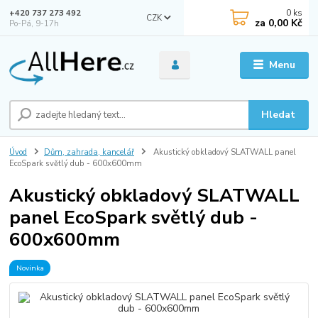
0
ks
+420 737 273 492
CZK
za
0,00 Kč
Po-Pá, 9-17h
Menu
Hledat
Úvod
Dům, zahrada, kancelář
Akustický obkladový SLATWALL panel
EcoSpark světlý dub - 600x600mm
Akustický obkladový SLATWALL
panel EcoSpark světlý dub -
600x600mm
Novinka