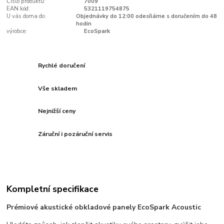
Číslo produktu:
7009
EAN kód:
5321119754875
U vás doma do:
Objednávky do 12:00 odesíláme s doručením do 48
hodin
výrobce:
EcoSpark
Rychlé doručení
Vše skladem
Nejnižší ceny
Záruční i pozáruční servis
Kompletní specifikace
Prémiové akustické obkladové panely EcoSpark Acoustic