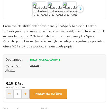
Prémiové akustické obkladové panely EcoSpark Acoustic Hledáte
způsob, jak zlepšit akustiku svého prostoru, zvýšit jeho útulnost a dodat
mu moderní vzhled? Naše akustické obkladové panely EcoSpark
Acoustic jsou dokonalým řešením. Tyto panely jsou vyrobeny z pravého
dřeva MDF s dýhou a poskytují nejen...
celý popis
Dostupnost
BRZY NASKLADNÍME
Cena před
499 Kč
slevou
349 Kč
/
ks
288 Kč
bez DPH
Přidat do košíku