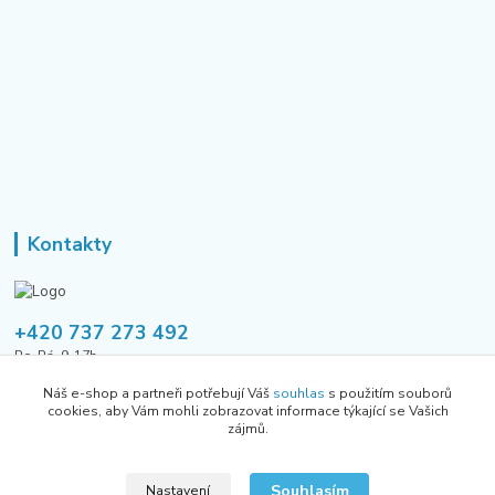
Kontakty
+420 737 273 492
Po-Pá, 9-17h
Náš e-shop a partneři potřebují Váš
souhlas
s použitím souborů
tusavmanagement@gmail.com
cookies, aby Vám mohli zobrazovat informace týkající se Vašich
zájmů.
Souhlasím
Nastavení