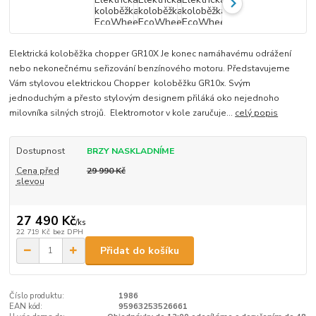
Elektrická koloběžka chopper GR10X Je konec namáhavému odrážení
nebo nekonečnému seřizování benzínového motoru. Představujeme
Vám stylovou elektrickou Chopper koloběžku GR10x. Svým
jednoduchým a přesto stylovým designem přiláká oko nejednoho
milovníka silných strojů. Elektromotor v kole zaručuje...
celý popis
Dostupnost
BRZY NASKLADNÍME
Cena před
29 990 Kč
slevou
27 490 Kč
/
ks
22 719 Kč
bez DPH
Přidat do košíku
Číslo produktu:
1986
EAN kód:
95963253526661