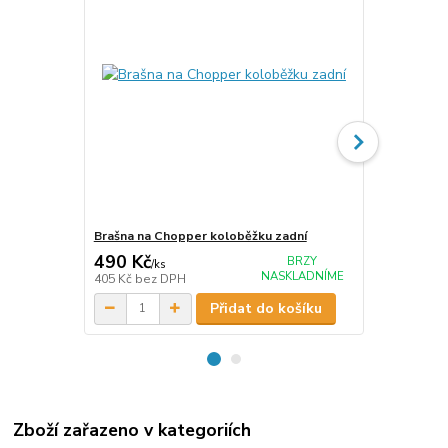
Brašna na Chopper koloběžku zadní
Brašna na C
490 Kč
590 Kč
BRZY
/
ks
/
ks
NASKLADNÍME
405 Kč
bez DPH
488 Kč
bez 
Přidat do košíku
Zboží zařazeno v kategoriích