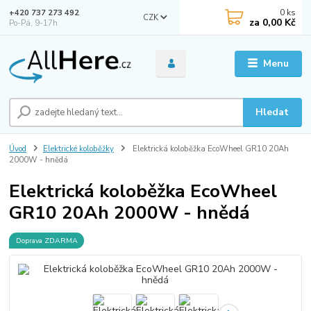
0
ks
+420 737 273 492
CZK
za
0,00 Kč
Po-Pá, 9-17h
Menu
Hledat
Úvod
Elektrické koloběžky
Elektrická koloběžka EcoWheel GR10 20Ah
2000W - hnědá
Elektrická koloběžka EcoWheel
GR10 20Ah 2000W - hnědá
Doprava ZDARMA