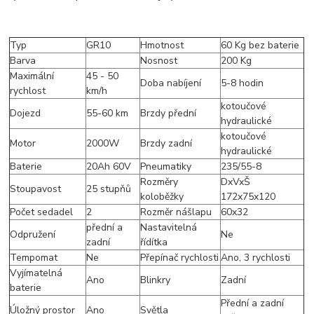
Typ
GR10
Hmotnost
60 Kg bez baterie
Barva
Nosnost
200 Kg
Maximální
45 - 50
Doba nabíjení
5-8 hodin
rychlost
km/h
kotoučové
Dojezd
55-60 km
Brzdy přední
hydraulické
kotoučové
Motor
2000W
Brzdy zadní
hydraulické
Baterie
20Ah 60V
Pneumatiky
235/55-8
Rozměry
DxVxŠ
Stoupavost
25 stupňů
koloběžky
172x75x120
Počet sedadel
2
Rozměr nášlapu
60x32
přední a
Nastavitelná
Odpružení
Ne
zadní
řídítka
Tempomat
Ne
Přepínač rychlosti
Ano, 3 rychlosti
Vyjímatelná
Ano
Blinkry
Zadní
baterie
Přední a zadní
Úložný prostor
Ano
Světla