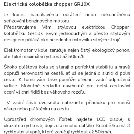
Elektrická koloběžka chopper GR10X
Je konec namáhavému odrážení nebo nekonečnému
seřizování benzínového motoru.
Představujeme Vám stylovou elektrickou Chopper
koloběžku GR10x. Svým jednoduchým a přesto stylovým
designem přiláká oko nejednoho milovníka silných strojů.
Elektromotor v kole zaručuje nejen čistý ekologický pohon,
ale také maximální rychlost až 50km/h.
Široko plášťová kola se starají o perfektní stabilitu a hravě
odpruží nerovnosti na cestě, ať už se jedná o silnici či polní
cestu. K tomu vám také pomůže přední i zadní odpružená
vidlice. Mohutné sedadlo navrhnuté pro delší cestování
ocení všichni řidiči bez věkového rozdílu.
V zadní části dvojsedla naleznete přihrádku pro menší
nákup nebo pláštěnku na cestu.
Uprostřed chromových řídítek najdete LCD displej s
ukazateli rychlosti, dojezd a mnoho dalšího. Koloběžka má 3
rychlostní stupně, které zaručují rychlost až 50km/h.