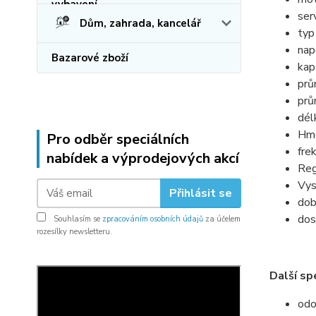
ser
Dům, zahrada, kancelář
typ
nap
Bazarové zboží
kap
prů
prů
dél
Hmo
Pro odběr speciálních
fre
nabídek a výprodejových akcí
Re
Vys
Přihlásit se
dob
dos
Souhlasím se
zpracováním osobních údajů
za účelem
rozesílky newsletteru.
Další sp
odo