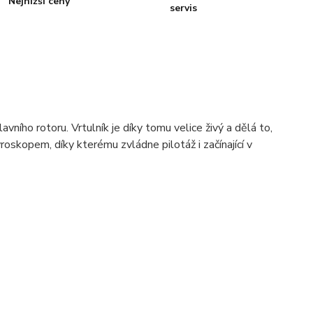
Nejnižší ceny
servis
ního rotoru. Vrtulník je díky tomu velice živý a dělá to,
roskopem, díky kterému zvládne pilotáž i začínající v