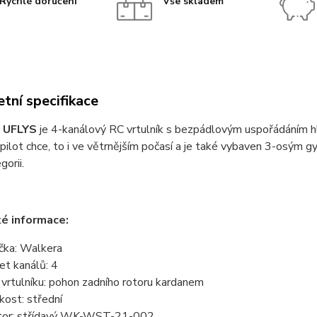
Rychlé doručení
Vše skladem
tní specifikace
 UFLYS
je 4-kanálový RC vrtulník s bezpádlovým uspořádáním hlav
 pilot chce, to i ve větrnějším počasí a je také vybaven 3-osým gy
gorii.
é informace:
čka: Walkera
et kanálů: 4
 vrtulníku: pohon zadního rotoru kardanem
ikost: střední
or: střídavý WK-WST-21-002