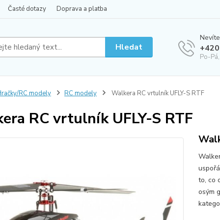
Časté dotazy
Doprava a platba
Nevíte
Hledat
+420
Po-Pá,
račky/RC modely
RC modely
Walkera RC vrtulník UFLY-S RTF
era RC vrtulník UFLY-S RTF
Walk
Walker
uspořád
to, co 
osým g
katego