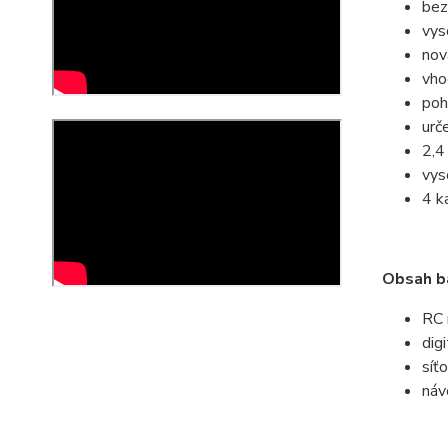
bez
vys
nov
vhod
poh
urč
2,4
vys
4 k
Obsah ba
RC 
dig
síť
náv