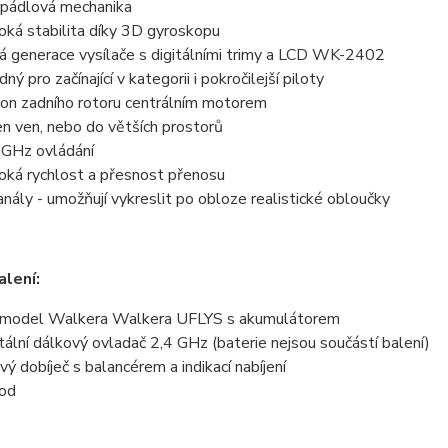
pádlová mechanika
oká stabilita díky 3D gyroskopu
á generace vysílače s digitálními trimy a LCD WK-2402
ný pro začínající v kategorii i pokročilejší piloty
on zadního rotoru centrálním motorem
en ven, nebo do větších prostorů
 GHz ovládání
oká rychlost a přesnost přenosu
anály - umožňují vykreslit po obloze realistické obloučky
lení:
model Walkera Walkera UFLYS s akumulátorem
itální dálkový ovladač 2,4 GHz (baterie nejsou součástí balení)
ový dobíječ s balancérem a indikací nabíjení
od