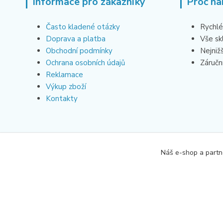
Informace pro zákazníky
Proč na
Často kladené otázky
Rychlé
Doprava a platba
Vše s
Obchodní podmínky
Nejniž
Ochrana osobních údajů
Záruční
Reklamace
Výkup zboží
Kontakty
Náš e-shop a partn
Všechna práva vyhrazena Allhere.cz 2024