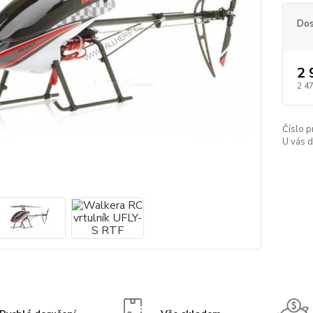
Dos
2 
2 4
Číslo p
U vás 