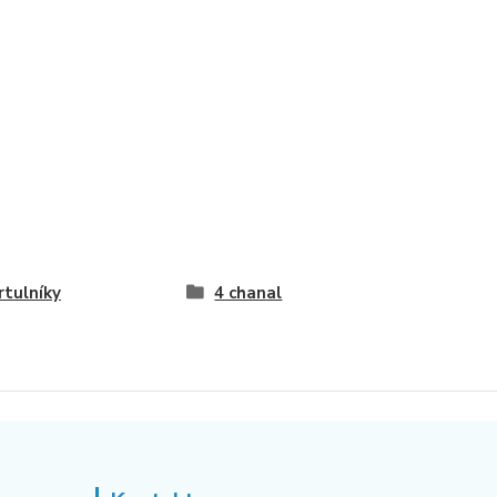
rtulníky
4 chanal