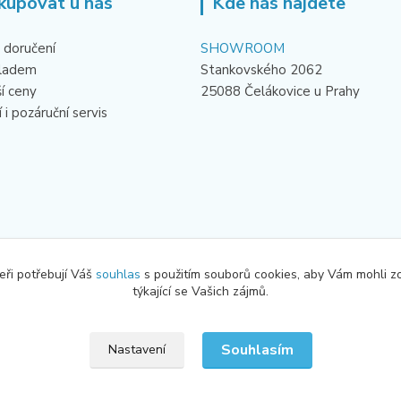
kupovat u nás
Kde nás najdete
 doručení
SHOWROOM
kladem
Stankovského 2062
ší ceny
25088 Čelákovice u Prahy
 i pozáruční servis
eři potřebují Váš
souhlas
s použitím souborů cookies, aby Vám mohli z
týkající se Vašich zájmů.
Souhlasím
Nastavení