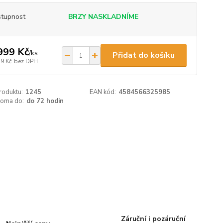
tupnost
BRZY NASKLADNÍME
999 Kč
/
ks
Přidat do košíku
79 Kč
bez DPH
roduktu:
1245
EAN kód:
4584566325985
doma do:
do 72 hodin
Záruční i pozáruční