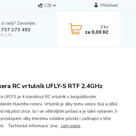
Přihlášení
CZK
 si rady? Zavolejte.
0
ks
 737 273 492
za
0,00 Kč
 9-17h
era RC vrtulník UFLY-S RTF 2.4GHz
a UFLYS je 4-kanálový RC vrtulník s bezpádlovým
áním hlavního rotoru. Vrtulník je díky tomu velice živý a dělá
od něj pilot chce, to i ve větrnějším počasí a je také vybaven 3-
yroskopem, díky kterému zvládne pilotáž i začínající v této
rii. Technické informace: zna...
celý popis