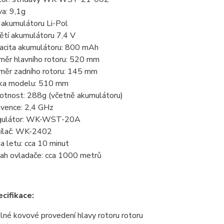
va: 9,1g
 akumulátoru Li-Pol
ětí akumulátoru 7,4 V
acita akumulátoru: 800 mAh
měr hlavního rotoru: 520 mm
měr zadního rotoru: 145 mm
ka modelu: 510 mm
tnost: 288g (včetně akumulátoru)
kvence: 2,4 GHz
gulátor: WK-WST-20A
ílač: WK-2402
a letu: cca 10 minut
ah ovladače: cca 1000 metrů
ecifikace:
lné kovové provedení hlavy rotoru rotoru