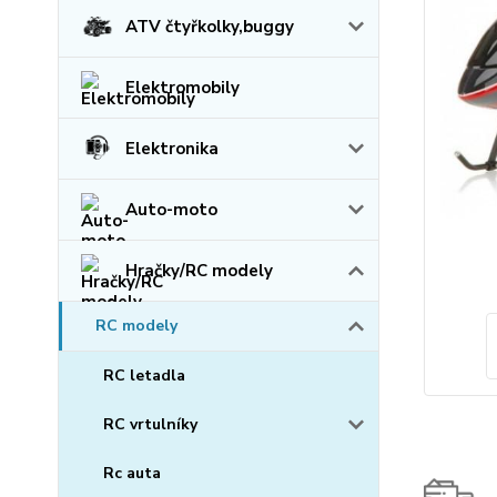
ATV čtyřkolky,buggy
Elektromobily
Elektronika
Auto-moto
Hračky/RC modely
RC modely
RC letadla
RC vrtulníky
Rc auta