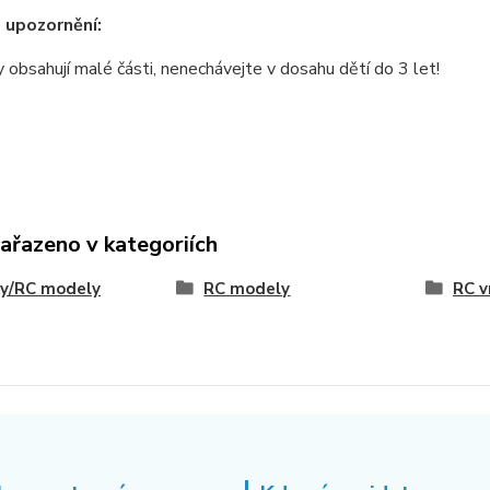
 upozornění:
obsahují malé části, nenechávejte v dosahu dětí do 3 let!
zařazeno v kategoriích
ky/RC modely
RC modely
RC v