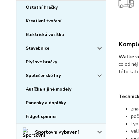
Ostatní hračky
Kreativní tvoření
Elektrická vozítka
Komple
Stavebnice
Walkera
Plyšové hračky
co od něj
této kate
Společenské hry
Autíčka a jiné modely
Technick
Panenky a doplňky
zna
poč
Fidget spinner
typ
vel
Sportovní vybavení
mot