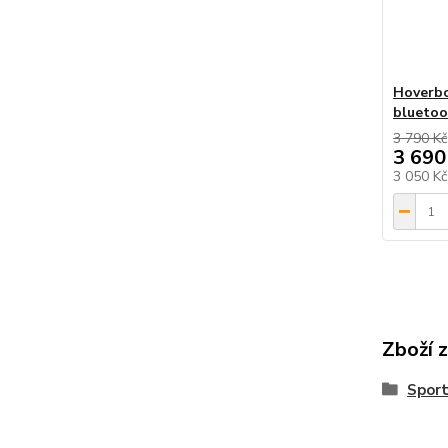
Hoverbo
bluetoo
3 790 Kč
3 690
3 050 K
Zboží 
Sport