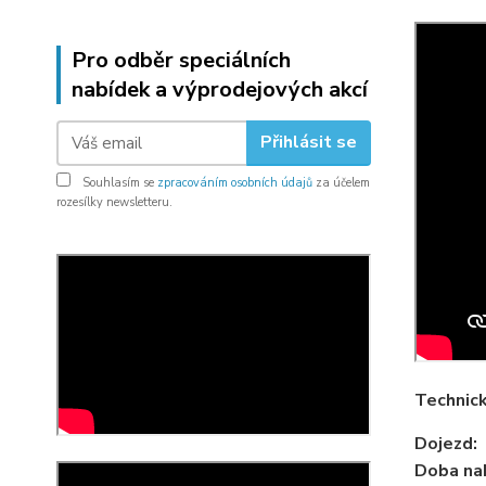
Pro odběr speciálních
nabídek a výprodejových akcí
Přihlásit se
Souhlasím se
zpracováním osobních údajů
za účelem
rozesílky newsletteru.
Technick
Dojezd:
Doba nab