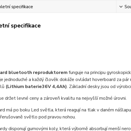
etní specifikace
Sou
tní specifikace
ard bluetooth reproduktorem
funguje na principu gyroskopick
je jednoduché a každý člověk dokáže ovládat hoverboard za pár 
elů
(Lithium
baterie36V 4,4Ah)
. Základní desky jsou od výro
e držet levné ceny a zároveň kvalitu na nejvyšší možné úrovni.
d má po boku Led světla, která reagují na tlak v daném nášlapu
přerušovaně světlo pod pravou nohou.
dy disponují gumovými koly, která výborně absorbují menší nero