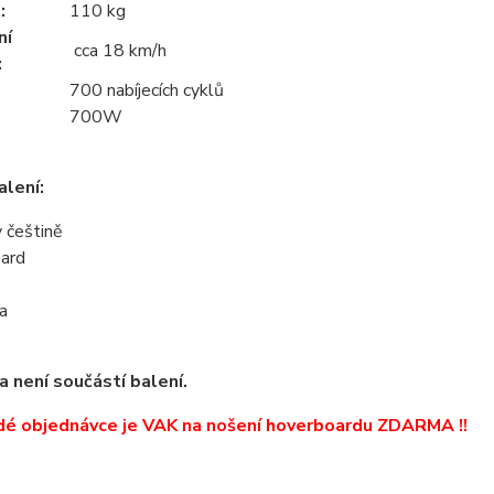
:
110 kg
ní
cca 18 km/h
:
700
nabíjecích cyklů
700W
lení:
 češtině
oard
ka
 není součástí balení.
dé objednávce je VAK na nošení hoverboardu ZDARMA !!