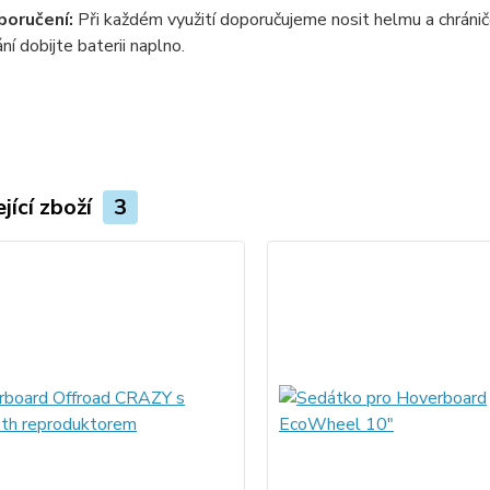
poručení:
Při každém využití doporučujeme nosit helmu a chrániče
ní dobijte baterii naplno.
jící zboží
3