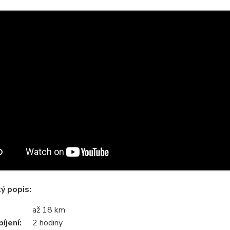
ý popis:
až 18
km
íjení:
2 hodiny