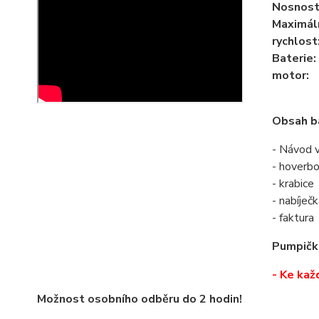
Nosnost
Maximál
rychlost
Baterie:
motor:
Obsah ba
- Návod v
- hoverb
- krabice
- nabíječ
- faktura
Pumpička
- Ke kaž
Možnost osobního odběru do 2 hodin!