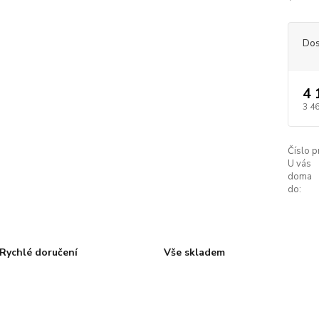
Dos
4 
3 4
Číslo p
U vás
doma
do:
Rychlé doručení
Vše skladem