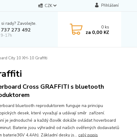
Přihlášení
CZK
 si rady? Zavolejte.
0
ks
 737 273 492
za
0,00 Kč
 9-17h
rd City 10 XH-10 Graffiti
ffiti
rboard Cross GRAFFITI s bluetooth
oduktorem
oard bluetooth reproduktorem funguje na principu
opických desek, které vyvažují a udávají směr zařízení.
ní je jednoduché a každý člověk dokáže ovládat hoverboard
 minut. Baterie jsou výhradně od našich ověřených dodavatelů
m baterie36V 4,4Ah). Základní desky js...
celý popis