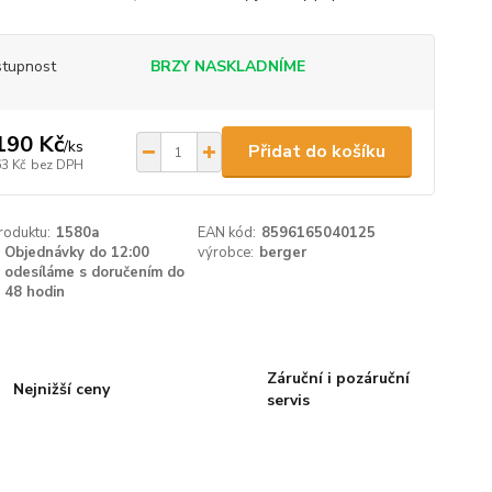
tupnost
BRZY NASKLADNÍME
190 Kč
/
ks
Přidat do košíku
63 Kč
bez DPH
roduktu:
1580a
EAN kód:
8596165040125
Objednávky do 12:00
výrobce:
berger
odesíláme s doručením do
48 hodin
Záruční i pozáruční
Nejnižší ceny
servis