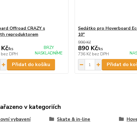
ard Offroad CRAZY s
Sedátko pro Hoverboard E
th reproduktorem
10"
990 Kč
 Kč
890 Kč
BRZY
/
ks
/
ks
NASKLADNÍME
NA
č
bez DPH
736 Kč
bez DPH
Přidat do košíku
Přidat do ko
zařazeno v kategoriích
ovní vybavení
Skate & in-line
Hov