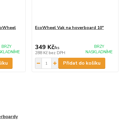
coWheel
EcoWheel Vak na hoverboard 10"
349 Kč
BRZY
BRZY
/
ks
SKLADNÍME
NASKLADNÍME
288 Kč
bez DPH
šíku
Přidat do košíku
erboardy