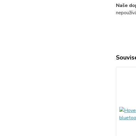
Naše do
nepoužívá
Souvise