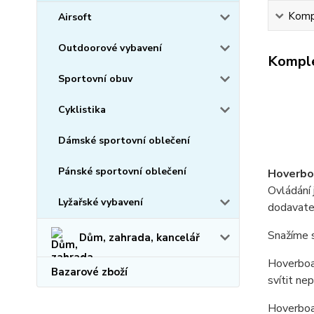
Kompl
Airsoft
Outdoorové vybavení
Komple
Sportovní obuv
Cyklistika
Dámské sportovní oblečení
Pánské sportovní oblečení
Hoverbo
Ovládání 
Lyžařské vybavení
dodavat
Snažíme s
Dům, zahrada, kancelář
Hoverboar
Bazarové zboží
svítit ne
Hoverboar