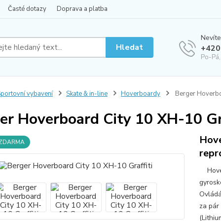
Časté dotazy
Doprava a platba
Nevíte
Hledat
+420
Po-Pá,
portovní vybavení
Skate & in-line
Hoverboardy
Berger Hoverboa
er Hoverboard City 10 XH-10 Gra
Hove
 ZDARMA
repr
Hoverb
gyrosk
Ovládá
za pár
(Lithiu