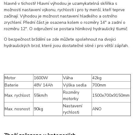
hlavně v tichosti! Hlavní výhodou je uzamykatelná skříňka s
možností nastavení výkonu, rychlosti i pro ty menší, kteří teprve
začínají. Výhodou je možnost nastavení hladkého a ostrého
zrychlení. Přední část je osazena kolem o rozměry 14" a zadní o
rozměru 12". O odpružení se postara hliníkový hydraulický tlumič.
O bezpečnost brždění se zde můžete spolehnout na dvojici
hydraulických brzd, které jsou dostatečné silné i pro větší zápřah.
Motor
1600W
Váha
42kg
Baterie
48V 14Ah
Výška sedla
700mm
Rozměry
Max. rychlost
55km/h
1500x700x9150mm
motorky
Nastavení
Max. nosnost
90kg
ANO
rychlosti