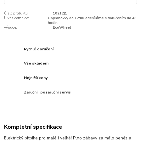
Číslo produktu:
10212|1
U vás doma do:
Objednávky do 12:00 odesíláme s doručením do 48
hodin
výrobce:
EcoWheel
Rychlé doručení
Vše skladem
Nejnižší ceny
Záruční i pozáruční servis
Kompletní specifikace
Elektrický pitbike pro malé i velké! Plno zábavy za málo peněz a