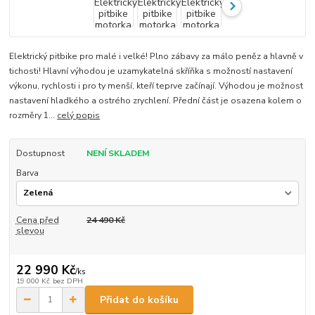
Elektrický pitbike pro malé i velké! Plno zábavy za málo peněz a hlavně v
tichosti! Hlavní výhodou je uzamykatelná skříňka s možností nastavení
výkonu, rychlosti i pro ty menší, kteří teprve začínají. Výhodou je možnost
nastavení hladkého a ostrého zrychlení. Přední část je osazena kolem o
rozměry 1...
celý popis
Dostupnost
NENÍ SKLADEM
Barva
Cena před
24 490 Kč
slevou
22 990 Kč
/
ks
19 000 Kč
bez DPH
Přidat do košíku