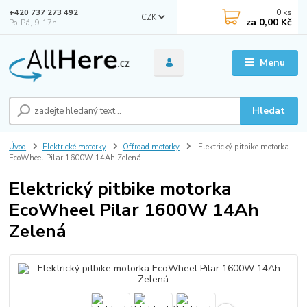
0
ks
+420 737 273 492
CZK
za
0,00 Kč
Po-Pá, 9-17h
Menu
Hledat
Úvod
Elektrické motorky
Offroad motorky
Elektrický pitbike motorka
EcoWheel Pilar 1600W 14Ah Zelená
Elektrický pitbike motorka
EcoWheel Pilar 1600W 14Ah
Zelená