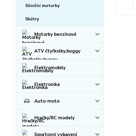
Silniční motorky
Skútry
Motorky benzínové
ATV čtyřkolky,buggy
Elektromobily
Elektronika
Auto-moto
Hračky/RC modely
Sportovní vybavení