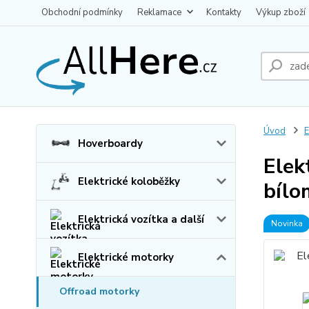
Obchodní podmínky
Reklamace
Kontakty
Výkup zboží
Úvod
E
Hoverboardy
Elek
Elektrické koloběžky
bílo
Elektrická vozítka a další
Novinka
Elektrické motorky
Offroad motorky