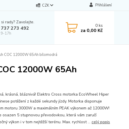
Přihlášení
CZK
 si rady? Zavolejte.
0
ks
 737 273 492
za
0,00 Kč
 9-17h
Dush COC 12000W 65Ah bílomodrá
h COC 12000W 65Ah
á, krásná, bláznivá! Elektro Cross motorka EcoWheel Hiper
inese potěžení z každé sekundy jízdy. Motorka disponuje
em motoru 3000W a maximálním PEAK výkonem až 12000W!
je osazen 5 stupnovou převodovkou, která vám zaručí
čný výkon i v tom nejtěžší terénu. Max. rychlost ...
celý popis