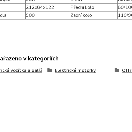
212x84x122
Přední kolo
80/10
dla
900
Zadní kolo
110/9
zařazeno v kategoriích
rická vozítka a další
Elektrické motorky
Offr