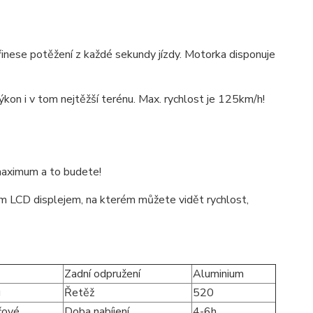
inese potěžení z každé sekundy jízdy. Motorka disponuje
kon i v tom nejtěžší terénu. Max. rychlost je 125km/h!
t maximum a to budete!
m LCD displejem, na kterém můžete vidět rychlost,
Zadní odpružení
Aluminium
g
Řetěž
520
čové
Doba nabíjení
4-6h