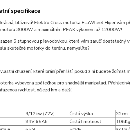
tní specifikace
krásná, bláznivá! Elektro Cross motorka EcoWheel Hiper vám př
 motoru 3000W a maximálním PEAK výkonem až 12000W!
osazen 5 stupnovou převodovkou, která vám zaručí dostatečný vý
ísla skutečné motorky do terénu, nemyslíte?
vlastní chlazení, které brání přehřátí, pokud z ní budete ždíma
otorka vybavena zpátečkou pro snadnější manipulaci. Přehledný
ařazenou rychlost, nájezd km a další.
3/12kw (72V)
Čistá výška
32cm
84V 65Ah
Čistá hmotnost
108K
orque
65N
Brzdy
Kotou