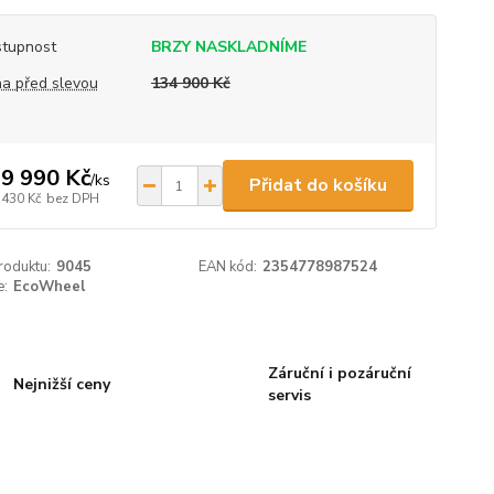
tupnost
BRZY NASKLADNÍME
a před slevou
134 900 Kč
9 990 Kč
/
ks
Přidat do košíku
 430 Kč
bez DPH
roduktu:
9045
EAN kód:
2354778987524
e:
EcoWheel
Záruční i pozáruční
Nejnižší ceny
servis