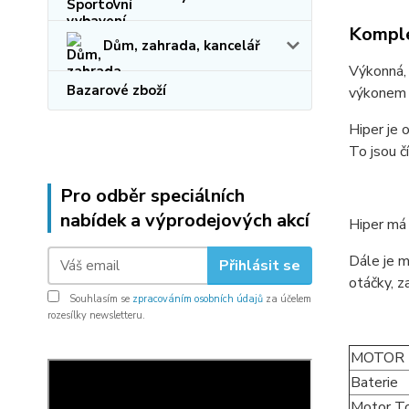
Komple
Dům, zahrada, kancelář
Výkonná, 
Bazarové zboží
výkonem
Hiper je 
To jsou č
Pro odběr speciálních
nabídek a výprodejových akcí
Hiper má 
Dále je m
Přihlásit se
otáčky, z
Souhlasím se
zpracováním osobních údajů
za účelem
rozesílky newsletteru.
MOTOR
Baterie
Motor T