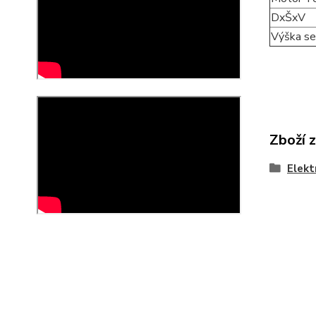
DxŠxV
Výška se
Zboží 
Elekt