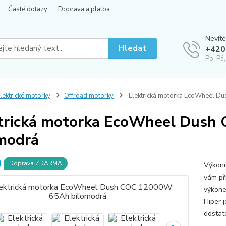
Časté dotazy
Doprava a platba
Nevíte
Hledat
+420
Po-Pá,
lektrické motorky
Offroad motorky
Elektrická motorka EcoWheel 
trická motorka EcoWheel Dus
modrá
Doprava ZDARMA
Výkonn
vám př
výkon
Hiper 
dostate