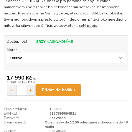
Konečně OFF-ROAD koloběžka pro pořádné chlapy! Je konec
namáhavému odrážení nebo nekonečnému seřizování benzínového
motoru. Představujeme Vám stylovou, elektrickou HARLEY koloběžku.
Svým jednoduchým a přesto stylovým designem přiláká oko nejednoho
milovníka silných strojů. Tisíciwattový elek...
celý popis
Dostupnost
BRZY NASKLADNÍME
Motor
17 990 Kč
/
ks
14 868 Kč
bez DPH
Přidat do košíku
Číslo produktu:
1800-1
EAN kód:
8957895894521
Dodavatel:
EcoWheel
U vás doma do:
Objednávky do 12:00 odesíláme s doručením do 48
hodin
výrobce:
EcoWheel