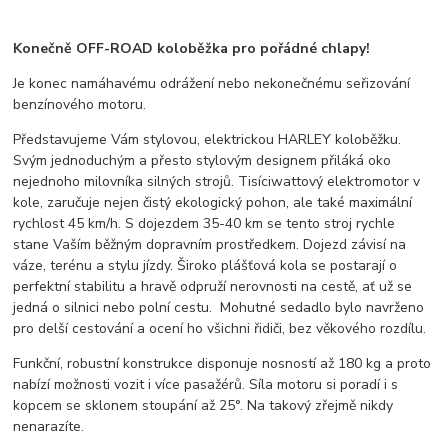
Konečně OFF-ROAD koloběžka pro pořádné chlapy!
Je konec namáhavému odrážení nebo nekonečnému seřizování
benzínového motoru.
Představujeme Vám stylovou, elektrickou HARLEY koloběžku.
Svým jednoduchým a přesto stylovým designem přiláká oko
nejednoho milovníka silných strojů. Tisíciwattový elektromotor v
kole, zaručuje nejen čistý ekologický pohon, ale také maximální
rychlost 45 km/h. S dojezdem 35-40 km se tento stroj rychle
stane Vaším běžným dopravním prostředkem. Dojezd závisí na
váze, terénu a stylu jízdy. Široko plášťová kola se postarají o
perfektní stabilitu a hravě odpruží nerovnosti na cestě, ať už se
jedná o silnici nebo polní cestu. Mohutné sedadlo bylo navrženo
pro delší cestování a ocení ho všichni řidiči, bez věkového rozdílu.
Funkční, robustní konstrukce disponuje nosností až 180 kg a proto
nabízí možnosti vozit i více pasažérů. Síla motoru si poradí i s
kopcem se sklonem stoupání až 25°. Na takový zřejmě nikdy
nenarazíte.