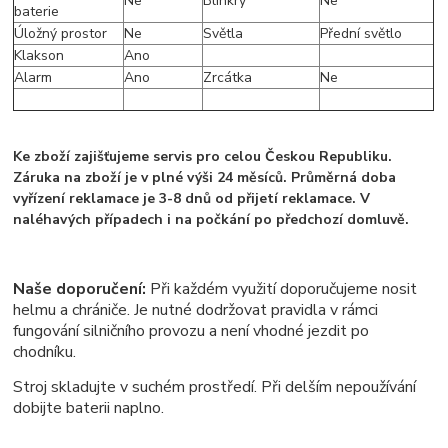
Ne
Blinkry
Ne
baterie
Úložný prostor
Ne
Světla
Přední světlo
Klakson
Ano
Alarm
Ano
Zrcátka
Ne
Ke zboží zajišťujeme servis pro celou Českou Republiku.
Záruka na zboží je v plné výši 24 měsíců. Průměrná doba
vyřízení reklamace je 3-8 dnů od přijetí reklamace. V
naléhavých případech i na počkání po předchozí domluvě.
Naše doporučení:
Při každém využití doporučujeme nosit
helmu a chrániče. Je nutné dodržovat pravidla v rámci
fungování silničního provozu a není vhodné jezdit po
chodníku.
Stroj skladujte v suchém prostředí. Při delším nepoužívání
dobijte baterii naplno.