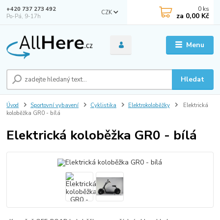
0
ks
+420 737 273 492
CZK
za
0,00 Kč
Po-Pá, 9-17h
Menu
Hledat
Úvod
Sportovní vybavení
Cyklistika
Elektrokoloběžky
Elektrická
koloběžka GR0 - bílá
Elektrická koloběžka GR0 - bílá