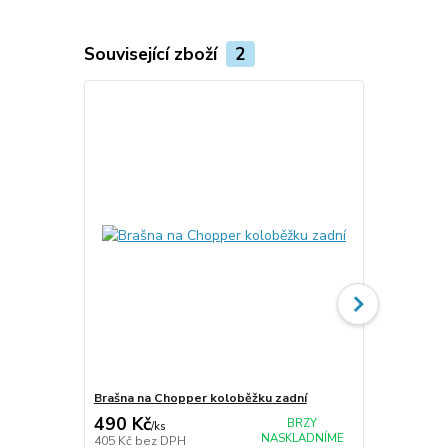
Související zboží
2
Brašna na Chopper koloběžku zadní
Brašna na C
490 Kč
590 Kč
BRZY
/
ks
/
ks
NASKLADNÍME
405 Kč
bez DPH
488 Kč
bez 