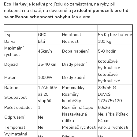
Eco Harley
je ideální pro jízdu do zaměstnání, na ryby, při
nákupech na chatě, na dovolené a
je ideální pomocník pro lidi
se sníženou schopností pohybu
. Má alarm.
Typ
GR0
Hmotnost
55 Kg bez baterie
Barva
bílá
Nosnost
180 Kg
Maximální
45km/h
Doba nabíjení
5-8 hodin
rychlost
kotoučové
Dojezd
35-40 km
Brzdy přední
hydraulické
kotoučové
Motor
1000W
Brzdy zadní
hydraulické
Baterie
12Ah 60V
Pneumatiky
235/55-8
až 25
Rozměry
DxVxŠ
Stoupavost
stupňů
koloběžky
172x75x120
Počet sedadel
1
Rozměr nášlapu
60x26
Nastavitelná
Ne, šířka řídítek
Odpružení
Ne
řídítka
84 cm
Tempomat
Ne
Přepínač rychlosti
Ano, 3 rychlosti
Vyjímatelná