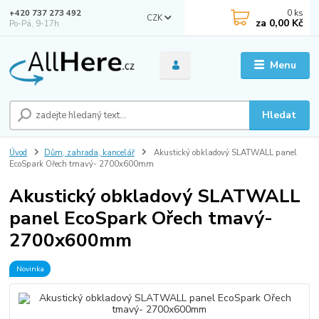
0
ks
+420 737 273 492
CZK
za
0,00 Kč
Po-Pá, 9-17h
Menu
Hledat
Úvod
Dům, zahrada, kancelář
Akustický obkladový SLATWALL panel
EcoSpark Ořech tmavý- 2700x600mm
Akustický obkladový SLATWALL
panel EcoSpark Ořech tmavý-
2700x600mm
Novinka