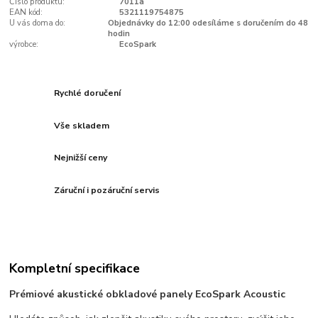
Číslo produktu:
7011a
EAN kód:
5321119754875
U vás doma do:
Objednávky do 12:00 odesíláme s doručením do 48
hodin
výrobce:
EcoSpark
Rychlé doručení
Vše skladem
Nejnižší ceny
Záruční i pozáruční servis
Kompletní specifikace
Prémiové akustické obkladové panely EcoSpark Acoustic