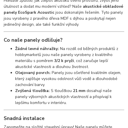
Hledáte způsob, jak zlepšit akustiku svého prostoru, zvýšit jeho
útulnost a dodat mu moderní vzhled? Naše
akustické obkladové
panely EcoSpark Acoustic
jsou dokonalým řešením. Tyto panely
jsou vyrobeny z pravého dřeva MDF s dýhou a poskytují nejen
jedinečný design, ale také funkční výhody.
Co naše panely odlišuje?
Žádné levné náhražky:
Na rozdíl od běžných produktů z
hobbymarketů jsou naše panely vyrobeny z kvalitního
materiálu s poměrem
3/2 k pryži
, což zaručuje lepší
akustické vlastnosti a dlouhou životnost.
Olejovaný povrch:
Panely jsou ošetřené kvalitním olejem,
který zajišťuje vysokou odolnost vůči vodě a dlouhodobé
zachování barvy.
Zvýšená tloušťka:
S tloušťkou
21 mm
dosahují naše
panely výborných akustických vlastností a přispívají k
lepšímu komfortu v interiéru.
Snadná instalace
Zapomeňte na složité stavební úpravy! Naše panely můžete