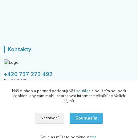
Kontakty
+420 737 273 492
Po-Pá, 9-17h
Náš e-shop a partneři potřebují Váš
souhlas
s použitím souborů
tusavmanagement@gmail.com
cookies, aby Vám mohli zobrazovat informace týkající se Vašich
zájmů.
Souhlasím
Nastavení
Všechna práva vyhrazena Allhere.cz 2024
Souhlas můžete odmítnout
zde
.