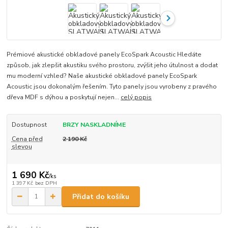
Prémiové akustické obkladové panely EcoSpark Acoustic Hledáte
způsob, jak zlepšit akustiku svého prostoru, zvýšit jeho útulnost a dodat
mu moderní vzhled? Naše akustické obkladové panely EcoSpark
Acoustic jsou dokonalým řešením. Tyto panely jsou vyrobeny z pravého
dřeva MDF s dýhou a poskytují nejen...
celý popis
Dostupnost
BRZY NASKLADNÍME
Cena před
2 190 Kč
slevou
1 690 Kč
/
ks
1 397 Kč
bez DPH
Přidat do košíku