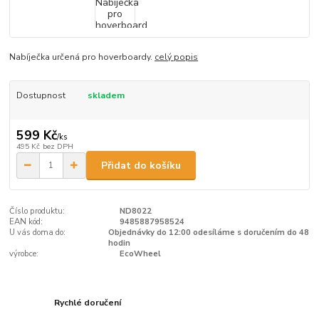
Nabíječka určená pro hoverboardy.
celý popis
Dostupnost
skladem
599 Kč
/
ks
495 Kč
bez DPH
Přidat do košíku
Číslo produktu:
ND8022
EAN kód:
9485887958524
U vás doma do:
Objednávky do 12:00 odesíláme s doručením do 48
hodin
výrobce:
EcoWheel
Rychlé doručení