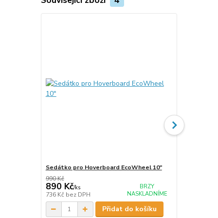
Sedátko pro Hoverboard EcoWheel 10"
Sedátko Eco
990 Kč
1 090 Kč
890 Kč
890 Kč
BRZY
/
ks
/
ks
NASKLADNÍME
736 Kč
bez DPH
736 Kč
bez 
Přidat do košíku