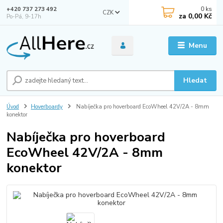
0
ks
+420 737 273 492
CZK
za
0,00 Kč
Po-Pá, 9-17h
Menu
Hledat
Úvod
Hoverboardy
Nabíječka pro hoverboard EcoWheel 42V/2A - 8mm
konektor
Nabíječka pro hoverboard
EcoWheel 42V/2A - 8mm
konektor