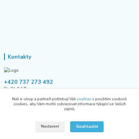
Kontakty
+420 737 273 492
Po-Pá, 9-17h
Náš e-shop a partneři potřebují Váš
souhlas
s použitím souborů
tusavmanagement@gmail.com
cookies, aby Vám mohli zobrazovat informace týkající se Vašich
zájmů.
Souhlasím
Nastavení