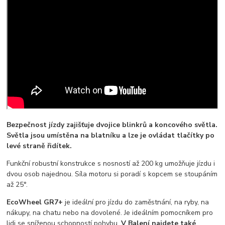
Bezpečnost jízdy zajišťuje dvojice blinkrů a koncového světla.
Světla jsou umístěna na blatníku a lze je ovládat tlačítky po
levé straně řidítek.
Funkční robustní konstrukce s nosností až 200 kg umožňuje jízdu i
dvou osob najednou. Síla motoru si poradí s kopcem se stoupáním
až 25°.
EcoWheel GR7+
je ideální pro jízdu do zaměstnání, na ryby, na
nákupy, na chatu nebo na dovolené. Je ideálním pomocníkem pro
lidi se sníženou schopností pohybu.
V Balení najdete také