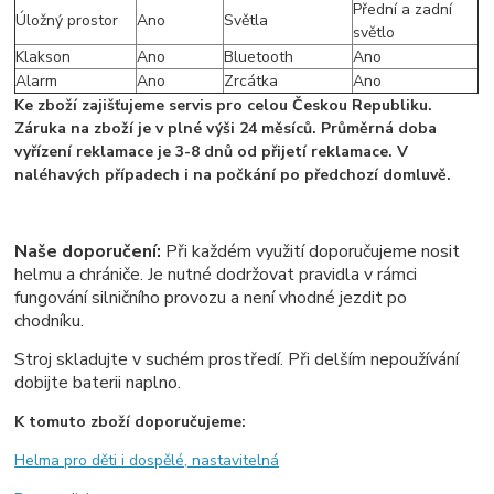
Přední a zadní
Úložný prostor
Ano
Světla
světlo
Klakson
Ano
Bluetooth
Ano
Alarm
Ano
Zrcátka
Ano
Ke zboží zajišťujeme servis pro celou Českou Republiku.
Záruka na zboží je v plné výši 24 měsíců. Průměrná doba
vyřízení reklamace je 3-8 dnů od přijetí reklamace. V
naléhavých případech i na počkání po předchozí domluvě.
Naše doporučení:
Při každém využití doporučujeme nosit
helmu a chrániče. Je nutné dodržovat pravidla v rámci
fungování silničního provozu a není vhodné jezdit po
chodníku.
Stroj skladujte v suchém prostředí. Při delším nepoužívání
dobijte baterii naplno.
K tomuto zboží doporučujeme:
Helma pro děti i dospělé, nastavitelná