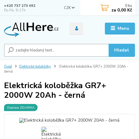
0
ks
+420 737 273 492
CZK
za
0,00 Kč
Po-Pá, 9-17h
Menu
Hledat
Úvod
Elektrické koloběžky
Elektrická koloběžka GR7+ 2000W 20Ah -
černá
Elektrická koloběžka GR7+
2000W 20Ah - černá
Doprava ZDARMA