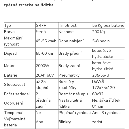
zpětná zrcátka na řidítka.
Typ
GR7+
Hmotnost
55 Kg bez baterie
Barva
černá
Nosnost
200 Kg
Maximální
45-55 km/h
Doba nabíjení
5-8 hodin
rychlost
kotoučové
Dojezd
55-60 km
Brzdy přední
hydraulické
kotoučové
Motor
2000W
Brzdy zadní
hydraulické
Baterie
20Ah 60V
Pneumatiky
235/55-8
až 25
Rozměry
DxVxŠ
Stoupavost
stupňů
koloběžky
172x75x120
Počet sedadel
2
Rozměr nášlapu
60x32
přední a
Nastavitelná
Ne, šířka řídítek
Odpružení
zadní
řídítka
84 cm
Tempomat
Ne
Přepínač rychlosti
Ano, 3 rychlosti
Vyjímatelná
Ano
Blinkry
zadní
baterie