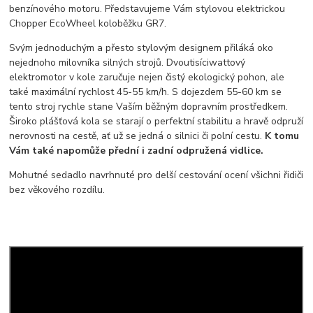
benzínového motoru. Představujeme Vám stylovou elektrickou
Chopper EcoWheel koloběžku GR7.
Svým jednoduchým a přesto stylovým designem přiláká oko
nejednoho milovníka silných strojů. Dvoutisíciwattový
elektromotor v kole zaručuje nejen čistý ekologický pohon, ale
také maximální rychlost 45-55 km/h. S dojezdem 55-60 km se
tento stroj rychle stane Vaším běžným dopravním prostředkem.
Široko plášťová kola se starají o perfektní stabilitu a hravě odpruží
nerovnosti na cestě, ať už se jedná o silnici či polní cestu.
K tomu
Vám také napomůže přední i zadní odpružená vidlice.
Mohutné sedadlo navrhnuté pro delší cestování ocení všichni řidiči
bez věkového rozdílu.