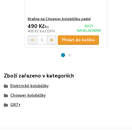
Brašna na Chopper koloběžku zadní
Brašna na C
490 Kč
590 Kč
BRZY
/
ks
/
ks
NASKLADNÍME
405 Kč
bez DPH
488 Kč
bez 
Přidat do košíku
Zboží zařazeno v kategoriích
Elektrické koloběžky
Chopper koloběžky
GR7+