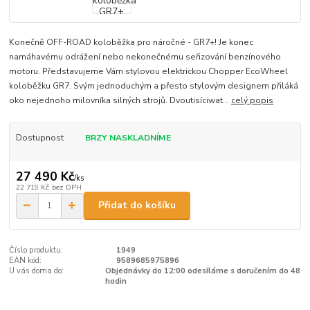
Konečně OFF-ROAD koloběžka pro náročné - GR7+! Je konec
namáhavému odrážení nebo nekonečnému seřizování benzínového
motoru. Představujeme Vám stylovou elektrickou Chopper EcoWheel
koloběžku GR7. Svým jednoduchým a přesto stylovým designem přiláká
oko nejednoho milovníka silných strojů. Dvoutisíciwat...
celý popis
Dostupnost
BRZY NASKLADNÍME
27 490 Kč
/
ks
22 719 Kč
bez DPH
Přidat do košíku
Číslo produktu:
1949
EAN kód:
9589685975896
U vás doma do:
Objednávky do 12:00 odesíláme s doručením do 48
hodin