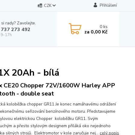
Přihlášení
CZK
 si rady? Zavolejte.
0
ks
 737 273 492
za
0,00 Kč
 9-17h
1X 20Ah - bílá
x CE20 Chopper 72V/1600W Harley APP
tooth - double seat
ická koloběžka chopper GR11 Je konec namáhavému odrážení
ekonečnému seřizování benzínového motoru. Představujeme
ylovou elektrickou Chopper koloběžku GR11. Svým
uchým a přesto stylovým designem přiláká oko nejednoho
ka silných strojů. Elektromotor v kole zaručuje nej...
celý popis