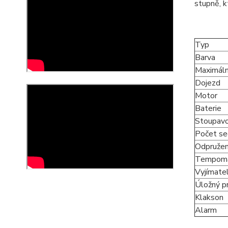
stupně, k
Typ
Barva
Maximáln
Dojezd
Motor
Baterie
Stoupav
Počet se
Odpružen
Tempom
Vyjímatel
Úložný p
Klakson
Alarm