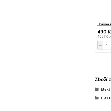
Brašna 
490 K
405 Kč
b
Zboží 
Elekt
GR11