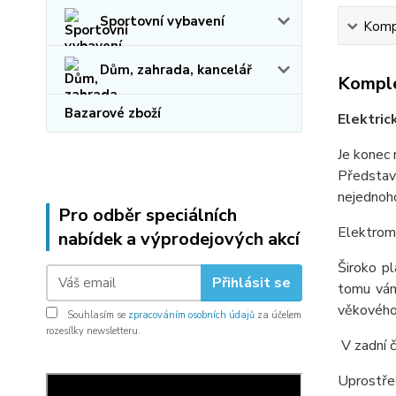
Sportovní vybavení
Kompl
Dům, zahrada, kancelář
Komple
Bazarové zboží
Elektri
Je konec
Představ
nejednoho
Pro odběr speciálních
Elektromo
nabídek a výprodejových akcí
Široko pl
Přihlásit se
tomu vám 
věkového 
Souhlasím se
zpracováním osobních údajů
za účelem
rozesílky newsletteru.
V zadní č
Uprostře