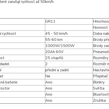
teré zaručují rychlost až 50km/h.
GR11
Hmotnos
Nosnost
í rychlost
45 - 50 km/h
Doba nabí
55-60 km
Brzdy př
1000W/1500W
Brzdy za
20Ah 60V
Pneumat
ost
25 stupňů
Rozměry 
dadel
2
Rozměr n
í
přední a zadní
Nastavite
at
Ne
Přepínač 
ná baterie
Ano
Blinkry
rostor
Ano
Světla
Ano
Bluetoot
Ano
Zrcátka