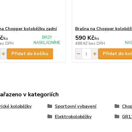
na Chopper koloběžku zadní
Brašna na Chopper koloběž
č
590 Kč
BRZY
/
ks
/
ks
NASKLADNÍME
NA
ez DPH
488 Kč
bez DPH
Přidat do košíku
Přidat do ko
zařazeno v kategoriích
rické koloběžky
Sportovní vybavení
Chop
Elektrokoloběžky
GR1