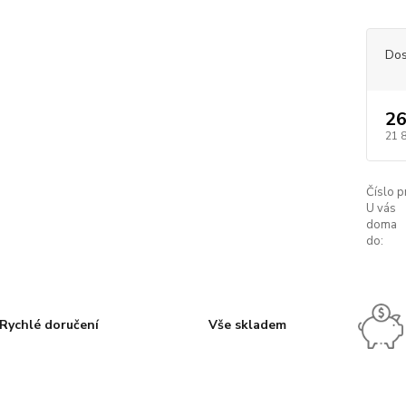
Dos
26
21 
Číslo p
U vás
doma
do:
Rychlé doručení
Vše skladem