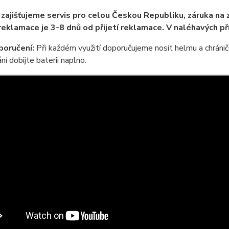
 zajišťujeme servis pro celou Českou Republiku, záruka na 
 reklamace je 3-8 dnů od přijetí reklamace. V naléhavých p
poručení:
Při každém využití doporučujeme nosit helmu a chrániče
ní dobijte baterii naplno.