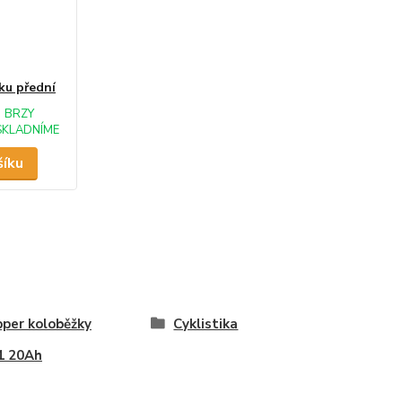
ku přední
BRZY
SKLADNÍME
šíku
per koloběžky
Cyklistika
1 20Ah